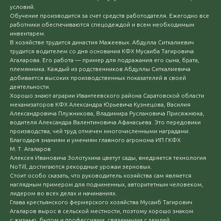
условий.
Обучение производится за счет средств работодателя. Ежегодно все
работники обеспечиваются спецодеждой и всем необходимым
инвентарем.
В хозяйстве трудится династия Мажеевых. Абдулла Ситкалиевич
трудится водителем со дня основания КФХ Мусаиба Тагировича
Агаларова. Его работа — пример для подражания его сына, брата,
племянника. Каждый из родственников Абдуллы Ситкалиевича
добивается высоких производственных показателей в своей
деятельности.
Хорошо знают аграрии Ивантеевского района Саратовской области
механизаторов КФХ Александра Юрьевича Кузнецова, Василия
Александровича Плужникова, Владимира Руслановича Присяжнюка,
водителя Александра Валентиновича Афанасьева. Это передовики
производства, чей труд отмечен многочисленными наградами.
Благодаря знаниям и умениям главного агронома ИП ГКФХ
М. Т. Агаларов
Алексея Ивановича Золотухина цветут сады, внедряется технология
NoTill, достигаются рекордные урожаи зерновых.
Стоит особо сказать, что руководитель хозяйства сам является
наглядным примером для подчиненных, авторитетным человеком,
лидером во всех делах и начинаниях.
Глава крестьянского фермерского хозяйства Мусаиб Тагирович
Агаларов вырос в сельской местности, поэтому хорошо знаком
с жизнью, бытом и профессиями, связанными с землей.