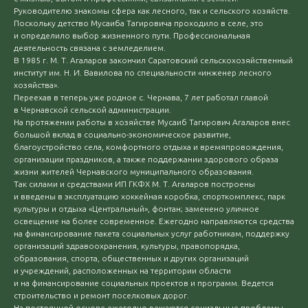
Руководителю знакомы сфера как лесного, так и сельского хозяйств.
Поскольку детство Мусаиба Тагировича проходило в селе, это
и определило выбор жизненного пути. Профессиональная
деятельность связана с земледелием.
В 1985 г. М. Т. Агаларов закончил Саратовский сельскохозяйственный
институт им. Н. И. Вавилова по специальности «инженер лесного
хозяйства».
Переехав в теперь уже родное с. Чернава, 7 лет работал главой
в Чернавской сельской администрации.
На протяжении работы в хозяйстве Мусаиб Тагирович Агаларов внес
большой вклад в социально-экономическое развитие,
благоустройство села, комфортного отдыха и времяпровождения,
организации праздников, а также поддержании здорового образа
жизни жителей Чернавского муниципального образования.
Так силами и средствами ИП ГКФХ М. Т. Агаларов построены
и введены в эксплуатацию хоккейная коробка, спорткомплекс, парк
культуры и отдыха «Центральный», фонтан; заменено уличное
освещение на более современное. Ежегодно направляются средства
на финансирование пакета социальных услуг работникам, поддержку
организаций здравоохранения, культуры, правопорядка,
образования, спорта, общественных и других организаций
и учреждений, расположенных на территории области
и на финансирование социальных проектов и программ. Ведется
строительство и ремонт поселковых дорог.
На постоянной основе ежегодно решаются социальные проблемы