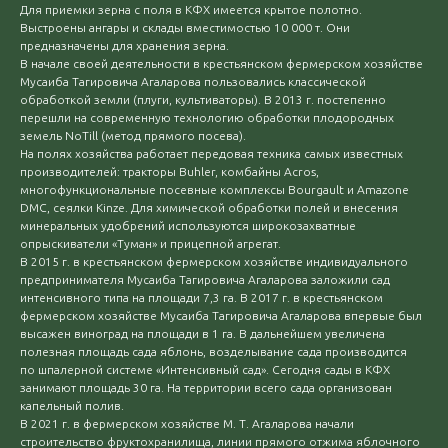
Для приемки зерна с поля в КФХ имеется крытое полотно.
Выстроены ангары и склады вместимостью 10 000 т. Они
предназначены для хранения зерна.
В начале своей деятельности в крестьянском фермерском хозяйстве
Мусаиба Тагировича Агаларова пользовались классической
обработкой земли (плуги, культиваторы). В 2013 г. постепенно
перешли на современную технологию обработки плодородных
земель NoTill (метод прямого посева).
На полях хозяйства работает передовая техника самых известных
производителей: тракторы Buhler, комбайны Acros,
многофункциональные посевные комплексы Bourgault и Amazone
DMC, сеялки Kinze. Для химической обработки полей и внесения
минеральных удобрений используются широкозахватные
опрыскиватели «Туман» и прицепной агрегат.
В 2015 г. в крестьянском фермерском хозяйстве индивидуального
предпринимателя Мусаиба Тагировича Агаларова заложили сад
интенсивного типа на площади 7,3 га. В 2017 г. в крестьянском
фермерском хозяйстве Мусаиба Тагировича Агаларова впервые был
высажен виноград на площади в 1 га. В дальнейшем увеличена
полезная площадь сада яблонь, возделывание сада производится
по шпалерной системе «Интенсивный сад». Сегодня сады в КФХ
занимают площадь 30 га. На территории всего сада организован
капельный полив.
В 2021 г. в фермерском хозяйстве М. Т. Агаларова начали
строительство фруктохранилища, линии прямого отжима яблочного