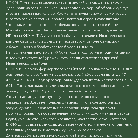
КФХ М. Т. Агаларова характеризует широкий спектр деятельности.
Здесь занимаются выращиванием зерновых, зернобобовых культур
и семян масличных культур. Кроме того, культивируют семечковые
и косточковые растения, возделывают виноград. Разводят овец.
Что примечательно: во всех сферах производства в хозяйстве
Мусаиба Тагировича Агаларова добиваются высоких результатов.
ИП глава КФХ М. Т. Агаларов обрабатывает земли в Ивантеевском
районе Саратовской области и Пестравском районе Самарской
области. Всего обрабатывается более 11 тыс. га.
На протяжении многих лет КФХ из года в год получает одни из самых
высоких показателей урожайности среди сельхозпредприятий
Ивантеевского района.
В 2019 г. на полях фермерского хозяйства было намолочено 16 498 т
зерновых культур. Годом позднее валовый сбор увеличился до 17
438 т. А в 2022 г. на уборке зерновых удалось достичь показателя в 25
691 т. Такая динамика свидетельствует о высоком профессионализме
земледельцев КФХ Мусаиба Тагировича Агаларова.
Стоит отметить, достигнут результат в зоне рискованного
земледелия. Здесь не понаслышке знают, что такое жесточайшая
засуха, суховеи и возвратные заморозки. Капризам природы
противопоставляют современные технологии, достижения аграрной
науки, умение специалистов хозяйства, мастерство механизаторов.
В КФХ для сушки продукции, доставленной с поля в неблагоприятных
погодных условиях, имеется 2 сушильных комплекса.
Для переработки зерна используются 3 механизированных тока.