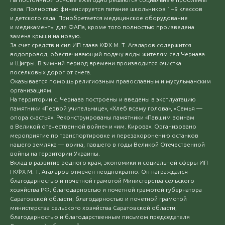
села. Полностью финансируется питание школьников 1−9 классов
и детского сада. Приобретается медицинское оборудование
и медикаменты для ФАПа, кроме того полностью произведена
замена крыши на новую.
За счет средств и сил ИП глава КФХ М. Т. Агаларов содержится
водопровод, обеспечивающий подачу воды жителям сел Чернава
и Щигры. В зимний период времени производится очистка
поселковых дорог от снега.
Оказывается помощь религиозным православным и мусульманским
организациям.
На территории с. Чернава построены и введены в эксплуатацию
памятники «Первой учительнице», «Хлеб всему голова», «Семья —
опора счастья». Реконструированы памятники «Павшим воинам
в Великой отечественной войне» и «им. Кирова». Организовано
мероприятие по транспортировке и перезахоронению останков
нашего земляка — воина, павшего в годы Великой Отечественной
войны на территории Украины.
Вклад в развитие родного края, экономики и социальной сферы ИП
ГКФХ М. Т. Агаларов отмечен неоднократно. Он награждался
благодарностью и почетной грамотой Министерства сельского
хозяйства РФ; благодарностью и почетной грамотой губернатора
Саратовской области; благодарностью и почетной грамотой
министерства сельского хозяйства Саратовской области;
благодарностью и благодарственным письмом председателя