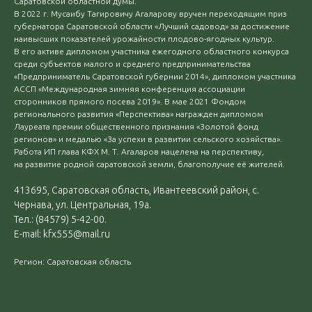
Саратовской областной думы.
В 2022 г. Мусаибу Тагировичу Агаларову вручен переходящим приз
губернатора Саратовской области «Лучший садовод» за достижение
наивысших показателей урожайности плодово-ягодных культур.
В его активе дипломом участника ежегодного областного конкурса
среди субъектов малого и среднего предпринимательства
«Предприниматель Саратовской губернии 2014», дипломом участника
АССП «Международная зимняя конференция ассоциации
сторонников прямого посева 2019». В мае 2021 Фондом
регионального развития «Перспектива» награжден дипломом
Лауреата премии общественного признания «Золотой фонд
регионов» и медалью «За успехи в развитии сельского хозяйства».
Работа ИП глава КФХ М. Т. Агаларов нацелена на перспективу,
на развитие родной саратовской земли, благополучие её жителей.
413695, Саратовская область, Ивантеевский район, с.
Чернава, ул. Центральная, 19а.
Тел.: (84579) 5-42-00.
E-mail: kfx555@mail.ru
Регион: Саратовская область