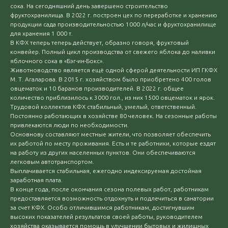
сока. На сегодняшний день завершено строительство
фруктохранилища. В 2022 г. построен цех по переработке и хранению
продукции сада производительностью 1000 л/час и фруктохранилище
для хранения 1 000 т.
В КФХ теперь теперь действует, образно говоря, фруктовый
конвейер. Полный цикл производства от свежего яблока до наливки
яблочного сока в «Бэг-ин-Бокс».
Животноводство является ещё одной сферой деятельности ИП ГКФХ
М. Т. Агаларова. В 2015 г. хозяйством было приобретено 400 голов
овцематок и 10 баранов производителей. В 2022 г. общее
количество приблизилось к 3000 гол., из них 1500 овцематок и ярок.
Трудовой коллектив КФХ стабильный, умелый, ответственный.
Постоянно работающих в хозяйстве 80 человек. На сезонные работы
привлекаются люди по необходимости.
Основнову составляют местные жители, что позволяет обеспечить
их работой по месту проживания. Есть и те работники, которые ездят
на работу из других населенных пунктов. Они обеспечиваются
легковым автотранспортом.
Выплачивается стабильная, ежегодно индексируемая достойная
заработная плата.
В конце года, после окончания сезона полевых работ, работникам
предоставляется возможность отдохнуть и подлечиться в санатории
за счет КФХ. Особо отличившимся работникам, достигнувшим
высоких показателей результатов своей работы, руководителем
хозяйства оказывается помощь в улучшении бытовых и жилищных