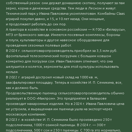
собственный резон: они держат домашнюю скотину, получают за паи
зерно, корма и денежные средства. Тем люди в Лесном и живут.
Технический парк у Ивана Павловича укомплектован. Комбайны Claas
аграрий покупал давно, и 15, и 10 лет назад. Они мощные,
и продолжают работать до сих пор.
А трактора в хозяйстве в основном российские — К-700 и «Беларусы»,
МТЗ от Брянского завода. Имеются посевные комплексы, бороны
и плуги, культиваторы и другое навесное оборудование для
проведения сезонных полевых работ.
В 2024 г. сельхозтоваропроизводитель приобрел за 3,5 млн руб.
фронтальный телескопический погрузчик с большим ковшом
конкретно для погрузки сои. Иван Павлович отмечает, что она
шелушится и колется, зернометы для этой культуры использовать
нельзя.
В 2022 г. аграрий достроил новый склад на 1000 кв. м,
заасфальтировал площадку. Теперь в хозяйстве И. П. Семикина, все,
как и должно быть.
Продовольственную пшеницу сельхозтоваропроизводитель обычно
реализует в ООО «Макпром». Это предприятие в Балашове
производит макаронные изделия. Но в 2024 г. Ивана Павловича цена
не устроила, и выращенная им пшеница ушла на экспорт через
московскую компанию.
В 2023 г. в хозяйстве И. П. Семикина было произведено 250 т
подсолнечника, 1000 т озимой пшеницы. В 2024 г. — 300 т
подсолнечника, 500 т сои и 250 т пшеницы. С 700 га это нормально,