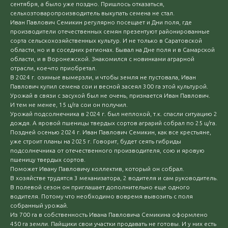
сентября, а было уже поздно. Пришлось отказаться,
сельхозтоваропроизводитель выкупать семена не стал.
Иван Павлович Семикин регулярно посещает и Дни поля, где
производители отечественных семян презентуют районированные
сорта сельскохозяйственных культур. И не только в Саратовской
области, но и в соседних регионах. Бывал на Дне поля и в Самарской
области, и в Воронежской. Знакомился с новинками аграрной
отрасли, кое-что приобретал.
В 2024 г. озимые вымерзли, и чтобы земля не пустовала, Иван
Павлович купил семена сои и весной засеял 300 га этой культурой.
Урожай в связи с засухой был не очень, признается Иван Павлович.
И тем не менее, 15 ц/га сои он получил.
Урожай подсолнечника в 2024 г. был неплохой, т.к. спасли ситуацию 2
дождя. А яровой пшеницы твердых сортов аграрий собрал по 25 ц/га.
Поздней осенью 2024 г. Иван Павлович Семикин, как все крестьяне,
уже строит планы на 2025 г. Говорит, будет сеять гибриды
подсолнечника от отечественного производителя, сою и яровую
пшеницу твердых сортов.
Поможет Ивану Павловичу коллектив, который он собрал.
В хозяйстве трудятся 3 механизатора, 2 водителя и сам руководитель.
В полевой сезон он приглашает дополнительно еще одного
водителя. Потому что необходимо вовремя вывозить с поля
собранный урожай.
Из 700 га в собственность Ивана Павловича Семикина оформлено
450 га земли. Пайщики свои участки продавать не готовы. И у них есть