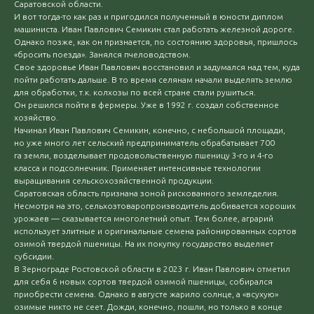
Саратовской области.
И вот тогда-то как раз и пригодился полученный в юности диплом
машиниста. Иван Павлович Семикин стал работать железной дороге.
Однако позже, как он признается, по состоянию здоровья, пришлось
«бросить поезда». Занялся пчеловодством.
Свое здоровье Иван Павлович восстановил и задумался над тем, куда
пойти работать дальше. В то время селянам начали выделять землю
для обработки, т.к. колхозы по всей стране стали рушиться.
Он решился пойти в фермеры. Уже в 1992 г. создал собственное
хозяйство.
Начинал Иван Павлович Семикин, конечно, с небольшой площади,
но уже много лет сельский предприниматель обрабатывает 700
га земли, возделывает продовольственную пшеницу 3-го и 4-го
класса и подсолнечник. Применяет интенсивные технологии
выращивания сельскохозяйственной продукции.
Саратовская область признана зоной рискованного земледелия.
Несмотря на это, сельхозтоваропроизводитель добивается хороших
урожаев — сказывается многолетний опыт. Тем более, аграрий
использует элитные и оригинальные семена районированных сортов
озимой твердой пшеницы. На их покупку государство выделяет
субсидии.
В Зернограде Ростовской области в 2023 г. Иван Павлович отметил
для себя 6 новых сортов твердой озимой пшеницы, собирался
приобрести семена. Однако в августе жарило солнце, а «всухую»
озимые никто не сеет. Дожди, конечно, пошли, но только в конце