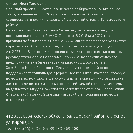
считает Иван Павлович.
Сельский предприниматель чаще всего собирает по 35 ц/га озимой
твердой пшеницы и по 20 ц/га подсолнечника. Это выше
среднестатистических показателей в аграрной отрасли Балашовского
района.
Несколько раз Иван Павлович Семикин участвовал в конкурсах,
проводившихся газетой «АиФ-Саратов». В 2018-м и 2022 гг. его
признали победителем в номинации «Лучшее фермерское хозяйство
Саратовской области», он получил сертификаты «Лидер года».
А в 2023 г. в Балашове чествовали механизаторов, работающих под
руководством Ивана Павловича Семикина. Коллектив сельского
предпринимателя был занесен на районную Доску почета.
Хозяйство Ивана Павловича Семикина на постоянной основе
поддерживает социальную сферу с. Лесное. Оказывает спонсорскую
помощь местной школе, детскому саду, а также администрации села
для проведения различных мероприятий. Зимой предприниматель
выделяет технику для очистки сельских дорог от снега. После начала
Специальной военной операции аграрий стал оказывать помощь
и нашим воинам.
412 333, Саратовская область, Балашовский район, с. Лесное,
ул. Кирова, 5А.
Тел.: (84 545) 7−35−85. 89 033 869 600