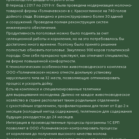
В период с 2017 по 2019 гг. была проведена модернизация молочно-
товарной фермы «Толмачевское» в с. Красноглинное на 740 голов
дойного стада. Возведено и реконструировано более 30 зданий
и сооружений. Проведена полная реконструкция систем
инженерного обеспечения.
Продуктивность поголовья можно было поднять за счет
селекционной работы и кормления, но на это потребовалось бы
достаточно много времени. Поэтому было принято решение
полностью обновить поголовье. Закуплено 900 коров голштинской
породы. Они себя прекрасно чувствуют, как отмечают специалисты,
на ферме повышенной комфортности.
К технологическим особенностям животноводческого комплекса
ООО «Толмачевское» можно отнести доильную установку
карусельного типа на 32 места, позволяющую оптимизировать
процесс и ускорить дойку.
Есть на комплексе и специализированные телятники
для выращивания молодняка. Далеко не каждое животноводческое
хозяйство в стране располагает таким родильным отделением
с сухостойным отделением, профилакториями для телят от 0 до 2-х
месяцев (холодный метод содержания), телятником для содержания
будущих рекордисток до 24 месяцев.
Интеграция в производственные процессы программы 1С ЕРП
позволяет в ООО «Толмачевское» контролировать процессы
от кормления до получения высокого качества молока.