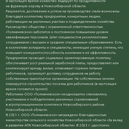
В настоящее время хозяйство лидирует по продуктивности
на фуражную корову в Новосибирской области.
Разумеется, достижения и успехи на производстве стали возможны
благодаря коллективу предприятия, конкретным людям,
работающим на различных участках и подразделениях хозяйства.
Руководство общества с ограниченной ответственностью
«Толмачевское» заботится о постоянном повышении уровня
квалификации персонала. Штат специалистов укомплектован
сотрудниками с высшим и средним специальным образованием. Есть
в коллективе аспиранты и специалисты, имеющие ученую степень, что
повышает конкурентоспособность компании и её эффективность.
Предприятие проводит социально ориентированную политику:
обеспечивает рост реальной заработной платы, предоставляет или
компенсирует аренду жилья, оплачивает горячее питание
работников, организует доставку сотрудников на работу
собственным транспортом организации. На собственных землях
планируется строительство поселка для работников (в настоящее
время готовится проект).
Работники ООО «Толмачевское» неоднократно становились
участниками и победителями различных соревнований
в агропромышленном комплексе Новосибирского района
Новосибирской области.
В 2021 г. ООО «Толмачевское» награждено благодарностью
министерства сельского хозяйства Новосибирской области «За вклад
в развитие АПК Новосибирской области». В 2023 г. удостоено