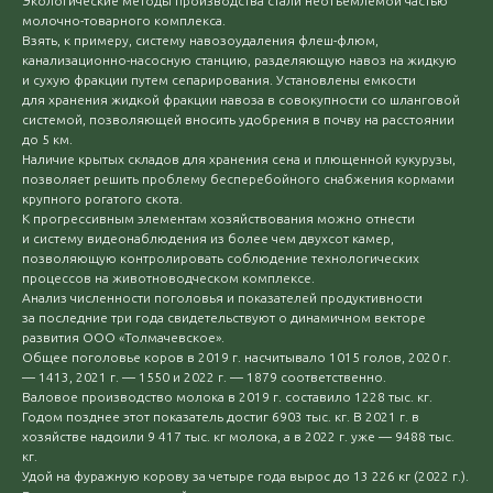
Экологические методы производства стали неотъемлемой частью
молочно-товарного комплекса.
Взять, к примеру, систему навозоудаления флеш-флюм,
канализационно-насосную станцию, разделяющую навоз на жидкую
и сухую фракции путем сепарирования. Установлены емкости
для хранения жидкой фракции навоза в совокупности со шланговой
системой, позволяющей вносить удобрения в почву на расстоянии
до 5 км.
Наличие крытых складов для хранения сена и плющенной кукурузы,
позволяет решить проблему бесперебойного снабжения кормами
крупного рогатого скота.
К прогрессивным элементам хозяйствования можно отнести
и систему видеонаблюдения из более чем двухсот камер,
позволяющую контролировать соблюдение технологических
процессов на животноводческом комплексе.
Анализ численности поголовья и показателей продуктивности
за последние три года свидетельствуют о динамичном векторе
развития ООО «Толмачевское».
Общее поголовье коров в 2019 г. насчитывало 1015 голов, 2020 г.
— 1413, 2021 г. — 1550 и 2022 г. — 1879 соответственно.
Валовое производство молока в 2019 г. составило 1228 тыс. кг.
Годом позднее этот показатель достиг 6903 тыс. кг. В 2021 г. в
хозяйстве надоили 9 417 тыс. кг молока, а в 2022 г. уже — 9488 тыс.
кг.
Удой на фуражную корову за четыре года вырос до 13 226 кг (2022 г.).