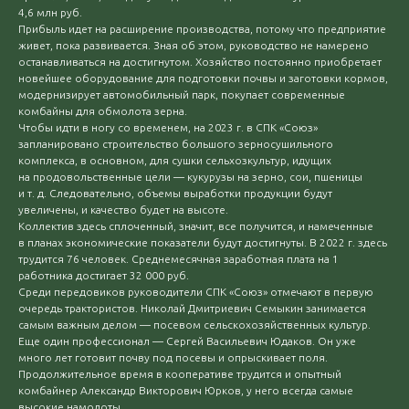
4,6 млн руб.
Прибыль идет на расширение производства, потому что предприятие
живет, пока развивается. Зная об этом, руководство не намерено
останавливаться на достигнутом. Хозяйство постоянно приобретает
новейшее оборудование для подготовки почвы и заготовки кормов,
модернизирует автомобильный парк, покупает современные
комбайны для обмолота зерна.
Чтобы идти в ногу со временем, на 2023 г. в СПК «Союз»
запланировано строительство большого зерносушильного
комплекса, в основном, для сушки сельхозкультур, идущих
на продовольственные цели — кукурузы на зерно, сои, пшеницы
и т. д. Следовательно, объемы выработки продукции будут
увеличены, и качество будет на высоте.
Коллектив здесь сплоченный, значит, все получится, и намеченные
в планах экономические показатели будут достигнуты. В 2022 г. здесь
трудится 76 человек. Среднемесячная заработная плата на 1
работника достигает 32 000 руб.
Среди передовиков руководители СПК «Союз» отмечают в первую
очередь трактористов. Николай Дмитриевич Семыкин занимается
самым важным делом — посевом сельскохозяйственных культур.
Еще один профессионал — Сергей Васильевич Юдаков. Он уже
много лет готовит почву под посевы и опрыскивает поля.
Продолжительное время в кооперативе трудится и опытный
комбайнер Александр Викторович Юрков, у него всегда самые
высокие намолоты.