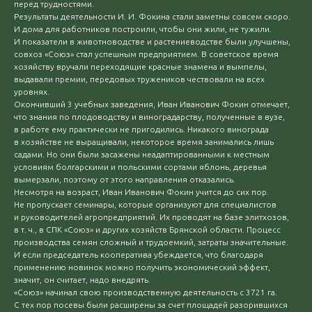
перед трудностями.
Результаты деятельности И. И. Фокина стали заметны совсем скоро.
И дома для работников построили, чтобы они жили, не тужили.
И показатели в животноводстве и растениеводстве были улучшены,
совхоз «Союз» стал успешным предприятием. В советское время
хозяйству вручали переходящие красные знамена и вымпелы,
выдавали премии, передовых тружеников чествовали на всех
уровнях.
Окончивший 3 учебных заведения, Иван Иванович Фокин отмечает,
что знания по плодоводству и виноградарству, полученные в вузе,
в работе ему практически не пригодились. Никакого винограда
в хозяйстве не выращивали, некоторое время занимались лишь
садами. Но они были засажены неадаптированными к местным
условиям болгарскими и польскими сортами яблонь, деревья
вымерзали, поэтому от этого направления отказались.
Несмотря на возраст, Иван Иванович Фокин учится до сих пор.
Не пропускает семинары, которые организуют для специалистов
и руководителей агропредприятий. Их проводят на базе элитхозов,
в т. ч., в СПК «Союз» и других хозяйств Брянской области. Процесс
производства семян сложный и трудоемкий, затраты значительные.
И если председатель кооператива убеждается, что благодаря
применению новинок можно получить экономический эффект,
значит, он считает, надо внедрять.
«Союз» начинал свою производственную деятельность с 3721 га.
С тех пор посевы были расширены за счет площадей разорившихся