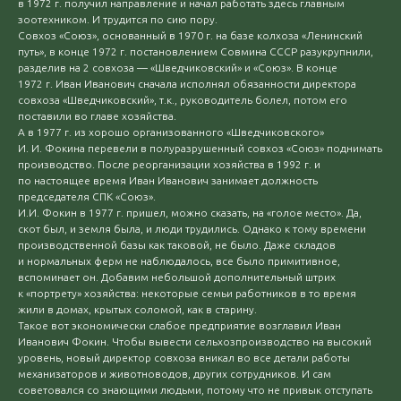
в 1972 г. получил направление и начал работать здесь главным
зоотехником. И трудится по сию пору.
Совхоз «Союз», основанный в 1970 г. на базе колхоза «Ленинский
путь», в конце 1972 г. постановлением Совмина СССР разукрупнили,
разделив на 2 совхоза — «Шведчиковский» и «Союз». В конце
1972 г. Иван Иванович сначала исполнял обязанности директора
совхоза «Шведчиковский», т.к., руководитель болел, потом его
поставили во главе хозяйства.
А в 1977 г. из хорошо организованного «Шведчиковского»
И. И. Фокина перевели в полуразрушенный совхоз «Союз» поднимать
производство. После реорганизации хозяйства в 1992 г. и
по настоящее время Иван Иванович занимает должность
председателя СПК «Союз».
И.И. Фокин в 1977 г. пришел, можно сказать, на «голое место». Да,
скот был, и земля была, и люди трудились. Однако к тому времени
производственной базы как таковой, не было. Даже складов
и нормальных ферм не наблюдалось, все было примитивное,
вспоминает он. Добавим небольшой дополнительный штрих
к «портрету» хозяйства: некоторые семьи работников в то время
жили в домах, крытых соломой, как в старину.
Такое вот экономически слабое предприятие возглавил Иван
Иванович Фокин. Чтобы вывести сельхозпроизводство на высокий
уровень, новый директор совхоза вникал во все детали работы
механизаторов и животноводов, других сотрудников. И сам
советовался со знающими людьми, потому что не привык отступать