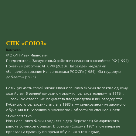
СПК «СОЮЗ»
Компании
ФОКИН Иван Иванович
Председатель. Заслуженный работник сельского хозяйства РФ (1994),
Почетный работник АПК РФ (2020). Награжден медалями
«За преобразование Нечерноземья РСФСР» (1984), «За трудовую
доблесть» (1986).
Большую часть своей жизни Иван Иванович Фокин посвятил одному
хозяйству. В ранней юности он окончил сельхозтехникум, в 1976 г.
— заочное отделение факультета плодоводства и виноградарства
Кубанского сельхозинститута, в 1983 г. — сельхозинститут заочного
обучения в г. Балашиха в Московской области по специальности
«зооинженер».
Иван Иванович Фокин родился в дер. Березовец Комаричского
района Брянской области. В совхоз «Союз» в 1971 г. он впервые
приехал на практику во время обучения в техникуме,