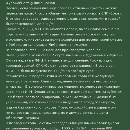
и урожайность у них высокая.
Весной, если озимая пшеница погибла, отдельные участки можно
пересеять яровой, сорта «Злата», ее тоже размножают в СПК «Союз».
Этот сорт созревает одновременно с озимыми посевами, и урожай
бывает неплохой, до 60 ц/га.
Кроме пшеницы, в СПК занимаются овсом, выращивают семена 2-х
сортов — «Буланый» и «Козырь». Семена овса у «Союза» покупают,
в основном, животноводческие хозяйства для посева полей смесью
с бобовыми культурами. Либо овес используют
на продовольственные цели для производства хлопьев.
Выращивают в хозяйстве и 2 сорта ячменя — «Надежный» и «Раушан».
Они выведены в ФИЦ «Немчиновка» для северной зоны, и дают
хороший урожай. СПК «Союз» предлагает аграриям и 3 сорта сои,
в 2021 г. было получено по 34 ц/га по этой культуре.
Размножали на предприятии и импортные сорта сельхозкультур,
немецкой селекции. Однако с недавнего времени от них решено
отказаться. В вопросах импортозамещения по зерновым культурам,
как считает И. И. Фокин, есть все свое, и даже лучше, чем за рубежом.
Тем более, сорта районированы, они зимостойкие, и можно быть
уверенными, что озимые посевы выдержат 20 градусов мороза,
и даже без снежного покрова. Поэтому российские аграрии могут
не только наш народ накормить, но и дружественные страны
обеспечить зерном.
В последние годы на сельхозпредприятии увеличили площади под
выращивание кукурузы, с 500 до 1000 га. В 2021 г. посеяли 800