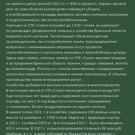
га озимого рапса, весной 2022-го — 800 га ярового. Однако яровой
рапс из севооборота руководство планирует убирать,
а освободившиеся площади намерено засевать озимыми культурами
и подсолнечником, как более рентабельными.
Ежегодно в СПК «Союз» получают до 2500 т семян, их реализуют
по разнарядке Департамента сельского хозяйства Брянской области
аграриям всего региона. Такой вариант сбыта выгоден как
производителям, так и потребителям семян. Агропредприятия
вовремя и с минимальными затратами могут провести
сортообновление и сортосмену зерновых и зернобобовых культур.
Здесь надо сказать, элитные семена от СПК «Союз» закупают аграрии
и за пределами Брянской области, причем, гораздо севернее, вплоть
до Калининграда. Потому что семена качественные и выдерживают
непростые климатические условия и низкие температуры. И объемы
производства зерна на предприятии растут.
Хозяйство добивается высоких результатов и в животноводстве.
В настоящее время в СПК «Союз» проводится смена породы КРС.
Еще несколько лет назад здесь содержали скот симментальской
породы, но уже 2-й год ведут поглотительное скрещивание
с голштинами, более продуктивными по надоям молока.
В начале осени 2022 г. в хозяйстве содержали 280 дойных коров,
вместе со шлейфом — 1000 голов. Надой на 1 фуражную корову
в 2021 г. составил 3839 кг. За 8 месяцев 2022 г. было произведено
935 т молока. В 2021 г. сельхозпредприятие получило 86 млн руб.
прибыли, в т. ч., в виде субсидий из бюджетов всех уровней —