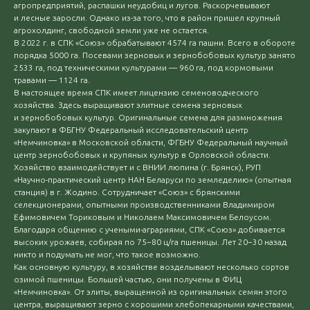
агропредприятий, распашки неудобиц и лугов. Раскорчевывают
и лесные заросли. Однако из-за того, что в район пришел крупный
агрохолдинг, свободной земли уже не остается.
В 2022 г. в СПК «Союз» обрабатывают 4574 га пашни. Всего в обороте
порядка 5000 га. Посевами зерновых и зернобобовых культур занято
2533 га, под техническими культурами — 960 га, под кормовыми
травами — 1124 га.
В настоящее время СПК имеет лицензию семеноводческого
хозяйства. Здесь выращивают элитные семена зерновых
и зернобобовых культур. Оригинальные семена для размножения
закупают в ФБГНУ Федеральный исследовательский центр
«Немчиновка» в Московской области, ФГБНУ Федеральный научный
центр зернобобовых и крупяных культур в Орловской области.
Хозяйство взаимодействует и с ВНИИ люпина (г. Брянск), РУП
«Научно-практический центр НАН Беларуси по земледелию» (опытная
станция) в г. Жодино. Сотрудничает «Союз» с брянскими
селекционерами, опытными производственниками Владимиром
Ефимовичем Ториковым и Николаем Максимовичем Белоусом.
Благодаря общению с учеными-аграриями, СПК «Союз» добивается
высоких урожаев, собирая по 75−80 ц/га пшеницы. Лет 20−30 назад
никто и подумать не мог, что такое возможно.
Как основную культуру, в хозяйстве возделывают несколько сортов
озимой пшеницы. Большей частью, они получены в ФИЦ
«Немчиновка». От элиты, выращенной из оригинальных семян этого
центра, выращивают зерно с хорошими хлебопекарными качествами,