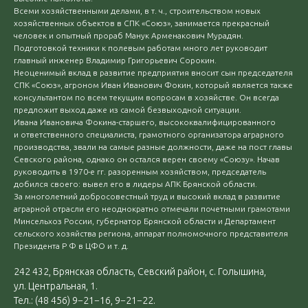
Всеми хозяйственными делами, в т. ч., строительством новых
хозяйственных объектов в СПК «Союз», занимается прекрасный
человек и опытный прораб Манук Арменакович Мурадян.
Подготовкой техники к полевым работам много лет руководит
главный инженер Владимир Григорьевич Сорокин.
Неоценимый вклад в развитие предприятия вносит сын председателя
СПК «Союз», агроном Иван Иванович Фокин, который является также
консультантом по всем текущим вопросам в хозяйстве. Он всегда
предложит выход даже из самой безвыходной ситуации.
Ивана Ивановича Фокина-старшего, высококвалифицированного
и ответственного специалиста, грамотного организатора аграрного
производства, звали на самые разные должности, даже на пост главы
Севского района, однако он остался верен своему «Союзу». Начав
руководить в 1970-е гг. разоренным хозяйством, председатель
добился своего: вывел его в лидеры АПК Брянской области.
За многолетний добросовестный труд и высокий вклад в развитие
аграрной отрасли его неоднократно отмечали почетными грамотами
Минсельхоз России, губернатор Брянской области и Департамент
сельского хозяйства региона, аппарат полномочного представителя
Президента Р Ф в ЦФО и т. д.
242 432, Брянская область, Севский район, с. Голышина,
ул. Центральная, 1.
Тел.: (48 456) 9−21−16, 9−21−22.