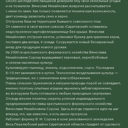
Около шестидесяти пайщиков доверили ему свои земельные угодья
и не пожалели. Вячеслав Михайлович вовремя рассчитывается
с ними по паям. Как только появляется техническая возможность,
дает команду развозить сено и зерно.
Отстроена база на территории бывшего совхозного тока.
От славного в своё время совхоза «Саратовский» оставалась
недостроенное картофелехранилище без крыши. Вячеслав
Михайлович отстроил мехток, установил бункер для хранения зерна,
поставил два ангара, 4 склада. Сооружается новый бескаркасный
ангар для продукции нового урожая.
На 3000 га крестьянского фермерского хозяйства Вячеслава
Михайловича Сорока выращивают зерновые, зернобобовые
и семена масличных культур.
Культивируют пшеницу, ячмень, подсолнечник, сорго. Последние
8−10 лет занимаются и нутом. Технологии возделывания культур —
традиционные, но с элементами влагосбережения.
Планы сельских тружеников и матушки-природы порой не совпадают,
именно поэтому опытные аграрии научились заблаговременно,
во всеоружии быть готовыми к любым природным сюрпризам.
Отсюда вполне понятны секреты успехов индивидуального
предпринимателя главы крестьянского фермерского хозяйства
Вячеслава Михайловича Сорока. Здесь всегда стараются идти на шаг
вперед, что, как известно, и есть закон прогресса.
Работает фермер В. М. Сорока в зоне рискованного земледелия.
Весь Перелюбский район Саратовской области страдает от сурового