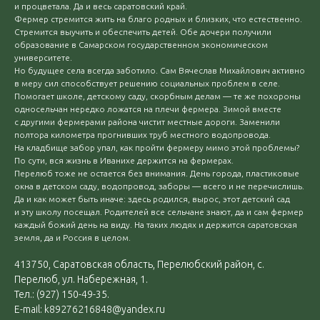
и процветала. Да и весь саратовский край.
Фермер стремится жить на благо родных и близких, что естественно.
Стремится выучить и обеспечить детей. Обе дочери получили
образование в Самарском государственном экономическом
университете.
Но будущее села всегда заботило. Сам Вячеслав Михайлович активно
в меру сил способствует решению социальных проблем в селе.
Помогает школе, детскому саду, скорбным делам — те же похороны
односельчан нередко ложатся на плечи фермера. Зимой вместе
с другими фермерами района чистит местные дороги. Заменили
полтора километра прогнивших труб местного водопровода.
На кладбище забор упал, как пройти фермеру мимо этой проблемы?
По сути, вся жизнь в Иванихе держится на фермерах.
Перелюб тоже не остается без внимания. День города, пластиковые
окна в детском саду, водопровод, заборы — всего и не перечислишь.
Да и как может быть иначе: здесь родился, вырос, этот детский сад
и эту школу посещал. Родителей все сельчане знают, да и сам фермер
каждый божий день на виду. На таких людях и держится саратовская
земля, да и Россия в целом.
413750, Саратовская область, Перелюбский район, с.
Перелюб, ул. Набережная, 1.
Тел.: (927) 150-49-35.
E-mail: k89276216848@yandex.ru