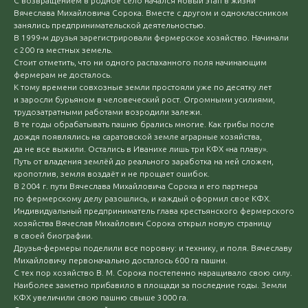
С возвращением в родное село начался новый этап в жизни
Вячеслава Михайловича Сорока. Вместе с другом и одноклассником
занялись предпринимательской деятельностью.
В 1999-м друзья зарегистрировали фермерское хозяйство. Начинали
с 200 га местных земель.
Стоит отметить, что ни одного распаханного поля начинающим
фермерам не досталось.
К тому времени совхозные земли простояли уже по десятку лет
и заросли бурьяном в человеческий рост. Огромными усилиями,
трудозатратными работами возродили залежи.
В те годы обрабатывать пашню брались многие. Как грибы после
дождя появлялись на саратовской земле аграрные хозяйства,
да не все выжили. Остались в Иванихе лишь три КФХ «на плаву».
Путь от владения землёй до реального заработка на ней сложен,
кропотлив, земля воздаёт и не прощает ошибок.
В 2004 г. пути Вячеслава Михайловича Сорока и его партнера
по фермерскому делу разошлись, и каждый оформил свое КФХ.
Индивидуальный предприниматель глава крестьянского фермерского
хозяйства Вячеслав Михайлович Сорока открыл новую страницу
в своей биографии.
Друзья-фермеры поделили все поровну: и технику, и поля. Вячеславу
Михайловичу первоначально досталось 600 га пашни.
С тех пор хозяйство В. М. Сорока постепенно наращивало свою силу.
Наиболее заметно прибавило в площади за последние годы. Земли
КФХ увеличили свою пашню свыше 3000 га.