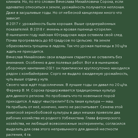
климата. Но, по его словам Вячеслава Михайловича Сорока, если
адекватно относиться к земле, урожайность получается неплохая.
Даже в засушливые годы. Но от небесной канцелярии много что
зависит.
В 2017 г. урожайность была хорошая. Выше среднерайонных
показателей. В 2018 г. ячмень и яровая пшеница «сгорели».
В нынешнем году майская 40-градусная жара оставила свой след.
Почва прогревалась до 60 градусов по Цельсию. На земле
образовались трещины в ладонь. Так что урожая пшеницы в 30 ц/га
ждать не приходится.
Вячеслав Михайлович свои владения старается не оставлять без
внимания. Особенно в дни полевых работ. Вот и в нынешнюю
уборочную кампанию-2021 он практически круглосуточно находился
рядом с комбайнёрами. Сорго не выдало ожидаемую урожайность,
чуть выше отдача у нута.
Своего часа ждёт подсолнечник. В лучшие годы он давал по 20 ц/га.
Фермер В. М. Сорока придерживается традиционных культур
для данного региона. Но пробовать что-то новенькое порой
приходится. А вдруг «выстрелит»? Есть такая культура — маш.
На прибыль от неё, конечно, никто не рассчитывает. Семена этой
азиатской зернобобовой культуры в двух мешках привезли два
рабочих хозяйства из родного Узбекистана. Глава фермерского
хозяйства, не любящий всевозможные эксперименты, согласился
выделить для сева этого непривычного для данной местности
растения, 4 га.