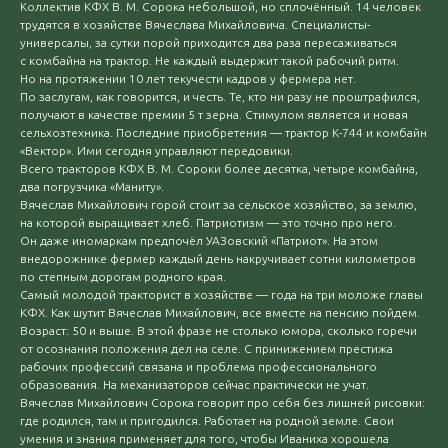
Коллектив КФХ В. М. Сорока небольшой, но сплочённый. 14 человек
трудятся в хозяйстве Вячеслава Михайловича. Специалисты-
универсалы, за сутки порой приходится два раза пересаживаться
с комбайна на трактор. Не каждый выдержит такой рабочий ритм.
Но на протяжении 10 лет текучести кадров у фермера нет.
По заслугам, как говорится, и честь. Те, кто ни разу не проштрафился,
получают в качестве премии 5 т зерна. Стимулом является и новая
сельхозтехника. Последние приобретения — трактор К-744 и комбайн
«Вектор». Ими сегодня управляют передовики.
Всего тракторов КФХ В. М. Сороки более десятка, четыре комбайна,
два погрузчика «Маниту».
Вячеслав Михайлович горой стоит за сельское хозяйство, за землю,
на которой выращивает хлеб. Патриотизм — это точно про него.
Он даже иномаркам предпочёл УАЗовский «Патриот». На этом
внедорожнике фермер каждый день накручивает сотни километров
по степным дорогам родного края.
Самый молодой тракторист в хозяйстве — года на три моложе главы
КФХ. Как шутит Вячеслав Михайлович, все вместе на пенсию пойдем.
Возраст: 50 и выше. В этой фразе не столько юмора, сколько горечи
от осознания положения дел на селе. С принижением престижа
рабочих профессий связана и проблема профессионального
образования. На механизаторов сейчас практически не учат.
Вячеслав Михайлович Сорока говорит про себя без лишней рисовки:
где родился, там и пригодился. Работает на родной земле. Свои
умения и знания применяет для того, чтобы Иваниха хорошела