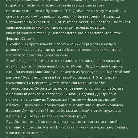
Поработал техником-технологом на заводе, мастером
производственного обучения в ПТУ. Добавьте к этому три рабочих
специальности — токарь, шлифовщик и фрезеровщик 4 разряда.
Потомственный крестьянин, он пытался осесть в Саратове. Шесть лет
занимался ремонтом копировальной техники, повышал
квалификацию в столице непосредственно в представительстве
фирмы «Canon».
В конце 90-х круто изменил свою жизнь и вернулся на малую
родину — в Иваниху, где когда-то было отделение знаменитого
и богатого совхоза «Саратовский».
Свой вклад в развитие этого целинного хозяйства внесли в свое
время родители Вячеслава Сороки. Михаил Людвикович Сорока,
отец Вячеслава Михайловича, приехал из Белоруссии в Перелюбский
район в 1963 г. поступать в Грачево-Кустовское ПТУ, в то время
гремевшее на всю страну: там готовили механизаторов
и трактористов. Отучившись, по направлению устроился работать
в целинный совхоз «Саратовский». Мать, Евдокия Дмитриевна
приехала на целину из Горьковской (ныне — Нижегородской)
области. Здесь они и познакомились с Михаилом Людвиковичем.
Евдокия Дмитриевна 13 лет работала дояркой, потом трудилась
в больнице. Получила звание ветерана труда.
Судьбы родителей оказались неразрывно связаны с историей
целинного совхоза. А вот у Вячеслава Михайловича, можно сказать,
в жизни своя целина.