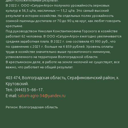
дают положительный результат.
В 2022 г. ООО «Сатурн-Агро» получило урожайность зерновых
культур в 56,5 ц/га, масличных — 15,2 ц/га. Это самый высокий
результат в истории хозяйства. На отдельных полях урожайность
озимой пшеницы достигала от 70 до 90 ц на круг, как любят говорить
крестьяне.
Под руководством Николая Константиновича Горского в хозяйстве
работает 62 человека. В ООО «Сатурн-Агро» ежегодно увеличивается
средняя заработная плата. В 2022 г. она составила 45 993 руб., что
по сравнению с 2021 г. больше на 4 859 рублей. Уровень оплаты
труда в хозяйстве значительно выше прожиточного минимума,
установленного на территории Волгоградской области.
В крестьянском деле, в работе на земле мелочей не существует, все
важно, что работает на общий результат.
403 474, Волгоградская область, Серафимовичский район, х.
Крутовский.
Тел.: (4443) 5−66−17.
Е-mail:
saturn-agro-34@yandex.ru
Регион: Волгоградская область