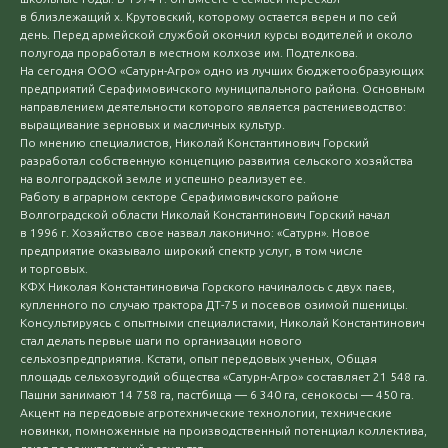
в близлежащий х. Крутовский, которому остается верен и по сей
день. Перед армейской службой окончил курсы водителей и около
полугода проработал в местном колхозе им. Подтелкова.
На сегодня ООО «Сатурн-Агро» одно из лучших бюджетообразующих
предприятий Серафимовичского муниципального района. Основным
направлением деятельности которого является растениеводство:
выращивание зерновых и масличных культур.
По мнению специалистов, Николай Константинович Горский
разработал собственную концепцию развития сельского хозяйства
на волгоградской земле и успешно реализует ее.
Работу в аграрном секторе Серафимовичского районе
Волгоградской области Николай Константинович Горский начал
в 1996 г. Хозяйство свое назвал лаконично: «Сатурн». Новое
предприятие оказывало широкий спектр услуг, в том числе
и торговых.
КФХ Николая Константиновича Горского начиналось с двух паев,
купленного по случаю трактора ДТ-75 и посевов озимой пшеницы.
Консультируясь с опытными специалистами, Николай Константинович
стал делать первые шаги по организации нового
сельхозпредприятия. Кстати, опыт передовых ученых, Общая
площадь сельхозугодий общества «Сатурн-Агро» составляет 21 548 га.
Пашни занимают 14 758 га, пастбища — 6 340 га, сенокосы — 450 га.
Акцент на передовые агротехнические технологии, технические
новинки, помноженные на производственный потенциал коллектива,