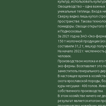
культур, использовать культу
Овощеводство – одна важных 
уникальные теплицы. Вход в ни
Сверху видно лишь купол стро
пространстве. Такова технолог
помидоры. Овощи открытого г
и Подмосковья.
За 2021 год на ЗАО «Эко-ферм
150 т молочной продукции (из н
составили 31,2 т, яиц кур полу
На начало 2022 г. численност
человек.
Производством молока и его 
эко-фермы. Возглавляет это п
заместитель генерального ди
В настоящее время в хозяйств
скота ярославской породы, бол
куры несушки - 400 голов. Жи
собственного производства.
В этом хозяйстве ничего не д
результат является итогом пр
производство новейших аграр