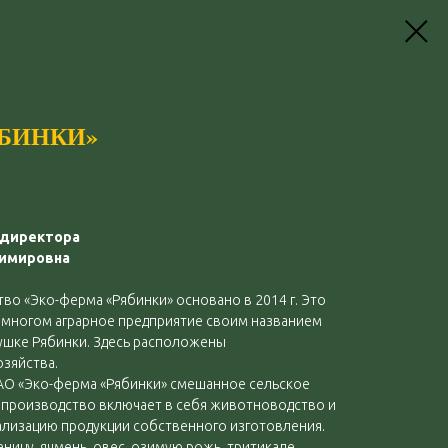
ЯБИНКИ»
 директора
имировна
о «Эко-ферма «Рябинки» основано в 2014 г. Это
 многом аграрное предприятие своим названием
шке Рябинки. Здесь расположены
зяйства.
АО «Эко-ферма «Рябинки» смешанное сельское
производство включает в себя животноводство и
ализацию продукции собственного изготовления.
ицу, ячмень, овес, озимую рожь, тритикале,