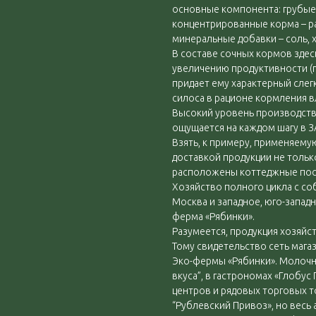
основные компонента: грубые 
концентрированные корма – ра
минеральные добавки – соль, х
В составе сочных кормов здес
увеличению продуктивности (
придает ему характерный слег
силоса в рационе кормления в
Высокий уровень производств
ощущается на каждом шагу в З
Взять, к примеру, применяемую
доставкой продукции не тольк
расположены коттеджные пос
Хозяйство полного цикла с со
Москва и западное, юго-запад
ферма «Рябинки».
Разумеется, продукция хозяйс
Тому свидетельство сеть мага
Эко-фермы «Рябинки». Молочн
вкуса”, в гастрономах «Глобус
центров и рядовых торговых т
“Рублевский Привоз», но весь 