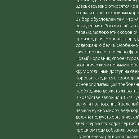
Здесь серьезно относятся ко в
сделали на чистокровных кор
Выбор обусловлен тем, что «
выведенная в России ещё в кон
первых, молоко этих коров оч
производства молочных проду
содержанию белка. Особенно 
качество было отмечено фран
Новый коровник, спроектиров
экологическими нормами, об
круглогодичный доступ на све
Коровы находятся в свободном
основополагающим требовани
необходимо держать животных
В хозяйстве заложили 35 га к
выгул и полноценный зеленый 
Земель нужно много, ведь кор
должна получать органический 
дней ферма проходит сертифик
прошлом году добавили росси
Полноценный рацион кормлени