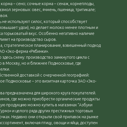
корма – сено; сочные корма – сенаж, корнеплоды,
змол зерновых: овес, ячмень, пшеница, тритикале;
воя.
ь не используют силос, который способствует
повышает удои), но делает молоко менее плотным и
ка горьковатый вкус. Особенно негативно наличие
лияет на производство сыров.
а, стратегическое планирование, взвешенный подход
АО «Эко-ферма «Рябинки».
 здесь схему: производство замкнутого цикла с
о в Москву, но и ближнее Подмосковье, где
елки.
бственной доставкой с очерченной географией:
ное Подмосковье – это визитная карточка ЗАО «Эко-
тва предназначена для широкого круга покупателей.
зинов, где можно приобрести органические продукты
ую продукцию можно купить в магазинах “Азбуки
 Гурмэ» и целого ряда других престижных торговых
очках. Недавно они открыли свой прилавок на рынке
ассортимент, включая птицу, овощи и яйца, доступен