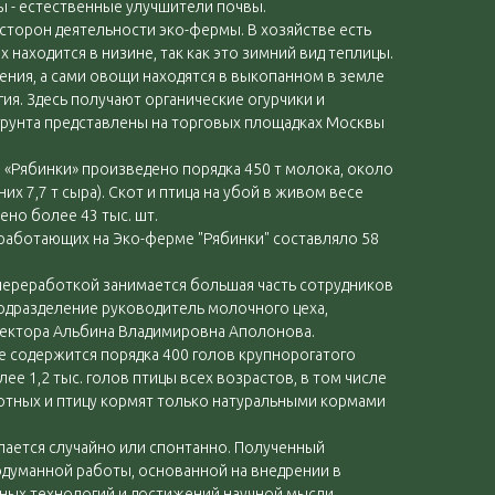
ры - естественные улучшители почвы.
сторон деятельности эко-фермы. В хозяйстве есть
х находится в низине, так как это зимний вид теплицы.
ения, а сами овощи находятся в выкопанном в земле
ия. Здесь получают органические огурчики и
рунта представлены на торговых площадках Москвы
а «Рябинки» произведено порядка 450 т молока, около
их 7,7 т сыра). Скот и птица на убой в живом весе
чено более 43 тыс. шт.
ь работающих на Эко-ферме "Рябинки" составляло 58
переработкой занимается большая часть сотрудников
одразделение руководитель молочного цеха,
ректора Альбина Владимировна Аполонова.
е содержится порядка 400 голов крупнорогатого
ее 1,2 тыс. голов птицы всех возрастов, в том числе
вотных и птицу кормят только натуральными кормами
елается случайно или спонтанно. Полученный
одуманной работы, основанной на внедрении в
ных технологий и достижений научной мысли.