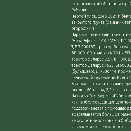
экологической обстановке ра
Рябинки.
На этой площади в 2021 г. был
закрытого грунта (с зимних теп
огород) - 4 т.
Парк машин в хозяйстве оптим
"Нива-Эффект" СК-5МЭ-1, БП-
T, БП-000187; трактор Беларус 
БП-000189; трактор К-701р, БП
трактор Беларус 82.1, БП-0002
трактор Беларус 1523, БП-0002
(бульдозер), БП-000414. Кром
сельхозоборудование. Всего 1
В кормозаготовительный пери
около 460 т сена, 2,2 тыс. т се
На полях Эко-фермы «Рябинки
как наиболее щадящий для по
поддерживается с помощью ра
возделывается большое разно
многолетние злаковые и бобо
эффективные севообороты, п