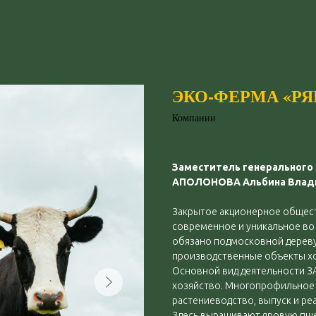
ЭКО-ФЕРМА «Р
Компании
Заместитель генерального
АПОЛОНОВА Альбина Влад
Закрытое акционерное обществ
современное и уникальное во
обязано подмосковной дереву
производственные объекты хо
Основной вид деятельности З
хозяйство. Многопрофильное 
растениеводство, выпуск и ре
Здесь выращивают яровую пшен