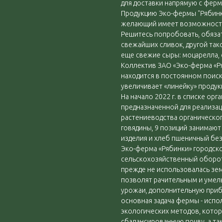
для доставки напрямую с ферм
Продукцию Эко-фермы "Рябинк
желающий имеет возможность сд
Решитесь попробовать, обязат
свежайших сливок, другой так
еще свежие сыры: моцарелла, с
Коллектив ЗАО «Эко-ферма «Ря
находится в постоянном поис
увеличивает «линейку» продук
На начало 2022 г. в списке ор
предназначенной для реализац
растениеводства органического
говядины, 9 позиций занимают
изделия и хлеб пшеничный бе
Эко-ферма «Рябинки» городско
сельскохозяйственный оборот 
прежде не использовалась зе
позволят рачительным и умел
урожаи, дополнительную приба
основная задача фермы - испо
экологических методов, кото
сбалансированную почву, а та