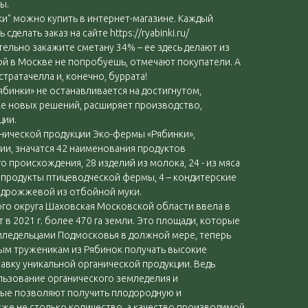
ы.
и" можно купить в интернет-магазине. Каждый
елать заказ на сайте https://ryabinki.ru/
ельно закажите сметану 34% – ее здесь делают из
ой в Москве не попробуешь, отмечают покупатели. А
тратачелла и, конечно, буррата!
бинки» не останавливается на достигнутом,
ке новых решений, расширяет производство,
ции.
ганической продукции Эко-фермы «Рябинки»,
ии, значатся 42 наименования продуктов
 происхождения, 28 изделий из молока, 24 - из мяса
 продукты птицеводческой фермы, 4 – кондитерские
здрожжевой из отбойной муки.
го округа Шаховская Московской области ввела в
в 2021 г. более 470 га земли. Это площади, которые
мледельцами Подмосковья в должной мере, теперь
ым труженикам из Рябинок получать высокие
вку уникальной органической продукции. Ведь
льзование органического земледелия и
рые позволяют получить плодородную и
кже не столько количество, а качество производимой