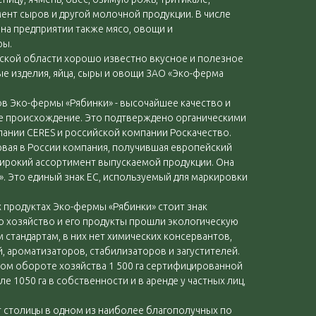
нт сыров и другой молочной продукции. В числе
на предприятии также мясо, овощи и
уры.
кой области хорошо известно вкусное и полезное
е изделия, яйца, сыры и овощи ЗАО «Эко-ферма
в Эко-фермы «Рябинки» - высочайшее качество и
е происхождение. Это подтверждено органическими
ании CERES и российской компании Роскачество.
рвая в России компания, получившая европейский
широкий ассортимент выпускаемой продукции. Она
. Это единый знак ЕС, используемый для маркировки
х продуктах Эко-фермы «Рябинки» стоит знак
то хозяйство и его продукты прошли экологическую
стандартам, в них нет химических консервантов,
й, ароматизаторов, стабилизаторов и загустителей.
ном обороте хозяйства 1 500 га сертифицированной
ле 1050 га в собственности и в аренде у частных лиц,
т столицы в одном из наиболее благополучных по