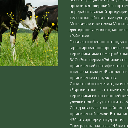
производят широкий ассортиме
перерабатываемой продукции 
сельскохозяйственные культ
Москвичам и жителям Московс
для здоровья молоко, молочны
«Рябинки».
Главная особенность продукто
гарантированное органическо
сертификатами немецкой комп
ЗАО «Эко-ферма «Рябинки» пе
органический сертификат на 
отмечена знаком «Евролисток»
органических продуктов.
Стоит особо отметить, на все
«Евролисток» ― это значит, ч
сертификацию по европейским 
улучшителей вкуса, красителе
Сегодня в сельскохозяйствен
органической земли. В том чис
450 га в аренде у государства.
Поля расположены в 145 км о