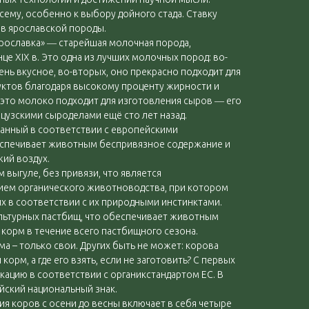
сему, особенно к выбору дойного стада. Ставку
ов ярославской породы.
ярославка» ― старейшая молочная порода,
це XIX в. Это одна из лучших молочных пород: во-
ень вкусное, во-вторых, оно прекрасно подходит для
ктов благодаря высокому проценту жирности и
это молоко подходит для изготовления сыров ― его
цузскими сыроделами ещё сто лет назад.
анный в соответствии с европейскими
еспечивает животным беспривязное содержание и
жий воздух.
 выгуле, без привязи, что является
ем органического животноводства, при котором
 в соответствии с их природными инстинктами.
ультурных пастбищ, что обеспечивает животным
корм в течение всего пастбищного сезона.
ма – только свои. Других быть не может: корова
корм, а где его взять, если не заготовить? С первых
ацию в соответствии с органикстандартом ЕС. В
йский национальный знак.
я коров с осени до весны включает в себя четыре