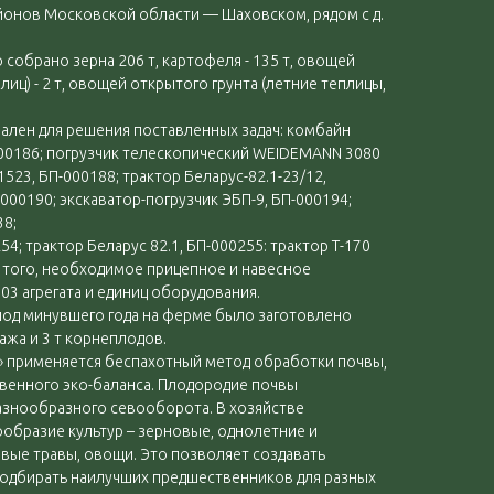
йонов Московской области — Шаховском, рядом с д.
о собрано зерна 206 т, картофеля - 135 т, овощей
лиц) - 2 т, овощей открытого грунта (летние теплицы,
ален для решения поставленных задач: комбайн
000186; погрузчик телескопический WEIDEMANN 3080
1523, БП-000188; трактор Беларус-82.1-23/12,
-000190; экскаватор-погрузчик ЭБП-9, БП-000194;
38;
54; трактор Беларус 82.1, БП-000255: трактор Т-170
е того, необходимое прицепное и навесное
03 агрегата и единиц оборудования.
од минувшего года на ферме было заготовлено
нажа и 3 т корнеплодов.
» применяется беспахотный метод обработки почвы,
чвенного эко-баланса. Плодородие почвы
знообразного севооборота. В хозяйстве
образие культур – зерновые, однолетние и
вые травы, овощи. Это позволяет создавать
одбирать наилучших предшественников для разных