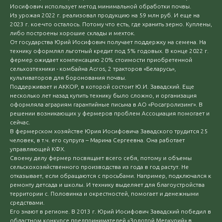
Иосифович использует метод минимальной обработки почвы.
Из урожая 2022 г. реализовал продукцию на 59 млн руб. И еще на
2023 г. кое-что осталось. Потому что есть, где хранить зерно. Куплены,
либо построены хорошие склады и мехток.
От государства Юрий Иосифович получает поддержку на семена. На
технику оформлял льготный кредит под 5% годовых. В конце 2022 г.
фермер ожидает компенсацию 20% стоимости приобретенной
сельхозтехники - комбайна Acros, 2 тракторов «Беларусь»,
культиваторов для боронования почвы.
Поддерживает и АККОР, в которой состоит Ю.И. Завадский. Еще
несколько лет назад купить технику было сложно, и организация
оформляла аграриям гарантийные письма в АО «Росагролизинг». В
решении возникающих у фермеров проблем Ассоциация помогает и
сейчас.
В фермерском хозяйстве Юрия Иосифовича Завадского трудится 25
человек, в т.ч. его супруга – Марина Сергеевна. Она работает
управляющей КФХ.
Своему делу фермер посвящает всего себя, потому и объемы
сельскохозяйственного производства из года в год растут. Не
отказывает, если обращаются с просьбами. Например, подключался к
ремонту детсада и школы. И технику выделяет для благоустройства
территории с. Половинка и окрестностей, помогает и денежными
средствами.
Его знают в регионе. В 2013 г. Юрий Иосифович Завадский победил в
областном конкурсе предпринимателей «Золотой Меркурий» в