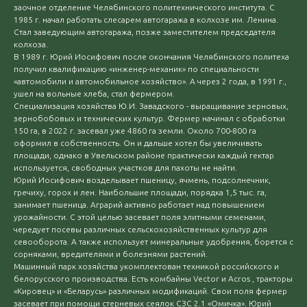
заочное отделение Челябинского политехнического института. С
1985 г. начал работать слесарем автогаража в колхозе им. Ленина.
Стал заведующим автогаража, позже заместителем председателя
колхоза.
В 1989 г. Юрий Иосифович после окончания Челябинского политеха
получил квалификацию «инженер-механик» по специальности
«автомобили и автомобильное хозяйство». А через 2 года, в 1991 г.,
ушел на вольные хлеба, стал фермером.
Специализация хозяйства Ю.И. Завадского - выращивание зерновых,
зернобобовых и технических культур. Фермер начинал с обработки
150 га, в 2022 г. засевал уже 4860 га земли. Около 700-800 га
оформил в собственность. Он и дальше хотел бы увеличивать
площади, однако в Увельском районе практически каждый гектар
используется, свободных участков для пахоты не найти.
Юрий Иосифович возделывает пшеницу, ячмень, подсолнечник,
гречиху, горох и лен. Наибольшие площади, порядка 1,5 тыс. га,
занимает пшеница. Аграрий активно работает над повышением
урожайности. С этой целью засевает поля элитными семенами,
чередует посевы различных сельскохозяйственных культур для
севооборота. А также использует минеральные удобрения, борется с
сорняками, вредителями и болезнями растений.
Машинный парк хозяйства укомплектован техникой российского и
белорусского производства. Есть комбайны Vector и Acros , тракторы
«Кировец» и «Беларусь» различных модификаций. Свои поля фермер
засевает при помощи стерневых сеялок СЗС 2.1 «Омичка». Юрий