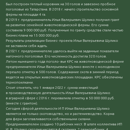
Был построен теплый коровник на 30 голов и завезено пробное
поголовье из Татарстана. В 2018 г. начато строительство основной
фермы на площади 4 га.
В 2019 г. предприниматель Илья Валерьевич Шулико получил грант
на развитие семейной животноводческой фермы. Его сумма
составила 9 000 000 руб. Полученные по гранту средства стали частью
бизнес-плана на 15 000 000 руб.
Результаты реализации бизнес- проекта Ильи Валерьевича Шулико
не заставили себя ждать.
В 2021 г. предпринимателю удалось выйти на заданные показатели
маточного поголовья. Его численность достигла 320 голов.
Летом нынешнего года поголо- вье КРС на животноводческой ферме
предпринимателя Ильи Валерьевича Шулико вместе с молодняком
перешло отметку в 500 голов. Содержание скота в зимний период
ведется на открытых животноводческих площадках. КРС обеспечены
термопоилками.
Стоит отметить, что 1 января 2022 г. сумма инвестиций
в производственную деятельность Ильи Валерьевича Шулико
в аграрной сфере с 2016 г. перевалила отметку в 50 000 000 руб.
(вместе с грантом).
Сегодня сферой деятельности И П Ильи Валерьевича Шулико
является не только скотоводство, но и растениеводство. Корма
для ферм заготавливаются собственными силами.
Предпринимателем создано 10 рабочих мест. В штате коллектива ИП
И. В. Шулико сегодня числятся 4 скотника, 2 разнорабочих, 4