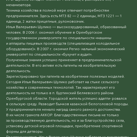
механизатора.
Техника хозяйства в полной мере отвечает потребностям
предпринимателя. Здесь есть МТЗ 82 — 2 единицы, МТЗ 1221 — 1
единица, 2 жатки прицепные, рулоновозчик.
Илья Валерьевич Шулико — высокоэрудированный, образованный
человек. В 2006 г. окончил обучение в Оренбургском
государственном университете по специальности «машины
и аппараты пищевых производств (специализация холодильное
оборудование)». В 2007 г. окончил Регио- нальный экономический
университет по специальности «бухучет и аудит».
Полученные знания успешно применяет в предпринимательской
деятельности. В его активе есть патенты на изобретательскую
деятельность.
Зарегистрировано три патента на изобретение полезных моделей.
Сегодня Илья Валерьевич Шулико работает на стыке сельского
хозяйства и современных технологий. Так характеризуют его
деятельность не только в п. Буртинский Беляевского района
Оренбургской области. Городской житель успешно адапти- ровался
в сельскую среду. Разводит бычков казахской белоголовой породы.
У предпринимателя немало наград самого разного достоинства.
В их числе грамота АККОР. Благодарственные письма не только
за производственную деятельность, но и за благоустройство села,
установку детской игровой площадки, приобретение спортивной
формы для детворы.
Предприниматель Илья Валерьевич Шулико работает на перспективу,