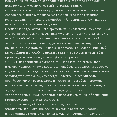
повышения культуры земледелия в целом, строгого соблюдения
всех технологических операций по возделыванию
сельскохозяйственных культур, широкого использования лучших
сортов семенного материала, эффективных сортов гибридов,
использования минеральных удобрений, пестицидов, фунгицидов
во всех отраслях растениеводства.
Предприятие до настоящего времени занималась только косвенным
экспортом зерновых и масличных культур по России и странам СНГ,
но в ближайшей перспективе планирует наладить совместный
экспорт путем кооперации с другими компаниями на внутреннем
рынке с целью организации прямых поставок на целевой внешний
рынок. Данный способ позволит увеличить ресурсы и масштабы
производства для выхода на зарубежные рынки.
С 1999 г. предприятием руководит Виктор Иванович Леонтьев.
Виктору Ивановичу тоже довелось поработать в условиях реформ,
осуществляя свою деятельность в соответствии с часто меняющимся
законодательством РФ, что всегда нелегко. Но все эти годы
хозяйство жило и развивалось и, несмотря на любые перемены
в политике и экономике, предприятие всегда выполняла главную
задачу — производство сельхозпродукции, а значит —
удовлетворение нужд населения в продуктах питания, обеспечение
продовольственного запаса страны.
За многолетний добросовестный труд в системе
агропромышленного комплекса, высокие результаты работы
В. И. Леонтьев неоднократно награждался почетными грамотами