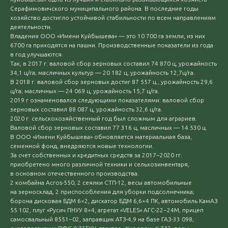
Серафимовичского муниципального района. В последние годы
хозяйство достигло устойчивой стабильности по всем направлениям
деятельности.
Владения ООО «Имени Куйбышева» — это 10 700 га земли, из них
6700 га приходятся на пашни. Производственные показатели из года
в год улучшаются.
Так, в 2017 г. валовой сбор зерновых составил 74 870 ц, урожайность
34,1 ц/га; масличных культур — 20 182 ц, урожайность 12,7ц/га.
В 2018 г. валовой сбор зерновых достиг 87 557 ц., урожайность 29,6
ц/га; масличных — 24 069 ц, урожайность 15,7 ц/га.
2019 г ознаменовался следующими показателями: валовой сбор
зерновых составил 88 087 ц, урожайность 32,6 ц/га.
2020 г. сельскохозяйственный год был сложным для аграриев.
Валовой сбор зерновых составил 77 316 ц, масличных — 14 530 ц.
В ООО «Имени Куйбышева» обновляется материальная база,
семенной фонд, внедряются новые технологии.
За счет собственных и кредитных средств за 2017−2020 гг.
приобретено много различной техники и сельхозинвентаря,
в основном отечественного производства.
2 комбайна Асros-550, 2 сеялки СТП-12, весы автомобильные
на зерносклад, 2 приспособления для уборки подсолнечника;
борона дисковая БДМ 6×2, дискатор БДМ 6,6×4 ПК, автомобиль КамАЗ
55 102, плуг «Русич ПНУУ 8×4, агрегат «VELES» АГС-22−24М, прицеп
самосвальный 8551−02, заправщик АТЗ-4,9 на базе ГАЗ-33 098,