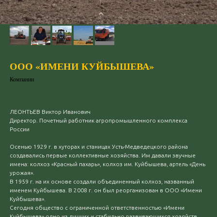
ООО «ИМЕНИ КУЙБЫШЕВА»
Компании
ЛЕОНТЬЕВ Виктор Иванович
Директор. Почетный работник агропромышленного комплекса
России
Осенью 1929 г. в хуторах и станицах Усть-Медведецкого района
создавались первые коллективные хозяйства. Им давали звучные
имена: колхоз «Красный пахарь», колхоз им. Куйбышева, артель «День
урожая».
В 1959 г. на их основе создали объединенный колхоз, названный
именем Куйбышева. В 2008 г. он был реорганизован в ООО «Имени
Куйбышева».
Сегодня общество с ограниченной ответственностью «Имени
Куйбышева» одно из лучших и стабильно развивающихся хозяйств