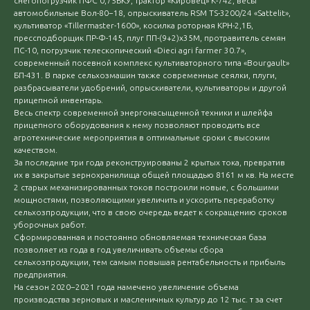
снегопогрузчик ПФС 0,75БКУ, трактор «Кировец» К-742, весы
автомобильные Вол-80−18, опрыскиватель RSM TS-3200/24 «Sattelit»,
культиватор «Tillermaster-1600», косилка роторная КРН-2,1Б,
прессподборщик ПР-Ф-145, плуг ПП-(9+2)х35М, протравитель семян
ПС-10, погрузчик телескопический «Dieci agri farmer 30.7»,
современный посевной комплекс культиваторного типа «Bourgault»
БП-431. В парке сельхозмашин также современные сеялки, плуги,
разбрасыватели удобрений, опрыскиватели, культиваторы и другой
прицепной инвентарь.
Весь спектр современной энергонасыщенной техники и шлейфа
прицепного оборудования к нему позволяют проводить все
агротехнические мероприятия в оптимальные сроки с высоким
качеством.
За последние три года реконструированы 2 крытых тока, превратив
их в закрытые зернохранилища общей площадью 8161 м кв. На месте
2 старых механизированных токов построили новые, с большими
мощностями, позволяющими увеличить и ускорить переработку
сельхозпродукции, что в свою очередь ведет к сокращению сроков
уборочных работ.
Сформированная и постоянно обновляемая техническая база
позволяет из года в год увеличивать объемы сбора
сельхозпродукции, тем самым повышая рентабельность и прибыль
предприятия.
На сезон 2020−2021 года намечено увеличение объема
производства зерновых и масленичных культур до 12 тыс. т за счет