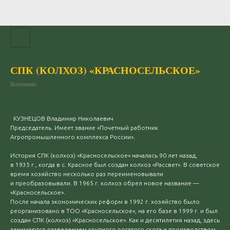
СПК (КОЛХОЗ) «КРАСНОСЕЛЬСКОЕ»
Компании
КУЗНЕЦОВ Владимир Николаевич
Председатель. Имеет звание «Почетный работник
Агропромышленного комплекса России».
История СПК (колхоз) «Красносельское» началась 90 лет назад,
в 1935 г., когда в с. Красное был создан колхоз «Рассвет». В советское
время хозяйство несколько раз переименовывали
и преобразовывали. В 1965 г. колхоз обрел новое название —
«Красносельское».
После начала экономических реформ в 1992 г. хозяйство было
реорганизовано в ТОО «Красносельское», на его базе в 1999 г. и был
создан СПК (колхоз) «Красносельское». Как и десятилетия назад, здесь
занимаются разведением крупного рогатого скота и производством