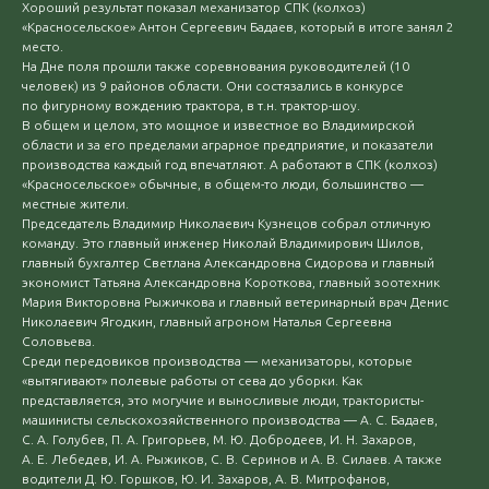
Хороший результат показал механизатор СПК (колхоз)
«Красносельское» Антон Сергеевич Бадаев, который в итоге занял 2
место.
На Дне поля прошли также соревнования руководителей (10
человек) из 9 районов области. Они состязались в конкурсе
по фигурному вождению трактора, в т.н. трактор-шоу.
В общем и целом, это мощное и известное во Владимирской
области и за его пределами аграрное предприятие, и показатели
производства каждый год впечатляют. А работают в СПК (колхоз)
«Красносельское» обычные, в общем-то люди, большинство —
местные жители.
Председатель Владимир Николаевич Кузнецов собрал отличную
команду. Это главный инженер Николай Владимирович Шилов,
главный бухгалтер Светлана Александровна Сидорова и главный
экономист Татьяна Александровна Короткова, главный зоотехник
Мария Викторовна Рыжичкова и главный ветеринарный врач Денис
Николаевич Ягодкин, главный агроном Наталья Сергеевна
Соловьева.
Среди передовиков производства — механизаторы, которые
«вытягивают» полевые работы от сева до уборки. Как
представляется, это могучие и выносливые люди, трактористы-
машинисты сельскохозяйственного производства — А. С. Бадаев,
С. А. Голубев, П. А. Григорьев, М. Ю. Добродеев, И. Н. Захаров,
А. Е. Лебедев, И. А. Рыжиков, С. В. Серинов и А. В. Силаев. А также
водители Д. Ю. Горшков, Ю. И. Захаров, А. В. Митрофанов,