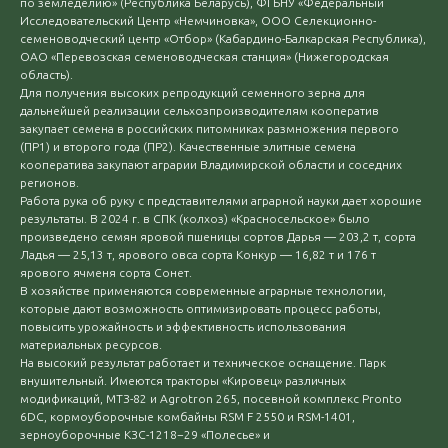
по земледелию» (Республика Беларусь), ФГБНУ «Федеральный
Исследовательский Центр «Немчиновка», ООО Селекционно-
семеноводческий центр «Отбор» (Кабардино-Балкарская Республика),
ОАО «Перевозская семеноводческая станция» (Нижегородская
область).
Для получения высоких репродукций семенного зерна для
дальнейшей реализации сельхозпроизводителям кооператив
закупает семена в российских питомниках размножения первого
(ПР1) и второго года (ПР2). Качественные элитные семена
кооператива закупают аграрии Владимирской области и соседних
регионов.
Работа рука об руку с представителями аграрной науки дает хорошие
результаты. В 2024 г. в СПК (колхоз) «Красносельское» было
произведено семян яровой пшеницы сортов Дарья — 203,2 т, сорта
Ладья — 25,13 т, ярового овса сорта Конкур — 16,82 т и 176 т
ярового ячменя сорта Сонет.
В хозяйстве применяются современные аграрные технологии,
которые дают возможность оптимизировать процесс работы,
повысить урожайность и эффективность использования
материальных ресурсов.
На высокий результат работает и техническое оснащение. Парк
внушительный. Имеются тракторы «Кировец» различных
модификаций, МТЗ-82 и Agrotron 265, посевной комплекс Pronto
6DC, кормоуборочные комбайны RSM F 2550 и RSМ-1401,
зерноуборочные КЗС-1218−29 «Полесье» и