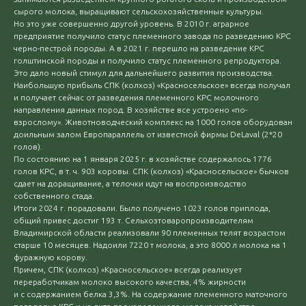
сырого молока, выращивают сельскохозяйственные культуры.
Но это уже совершенно другой уровень. В 2010 г. аграрное
предприятие получило статус племенного завода по разведению КРС
черно-пестрой породы. А в 2021 г. перешло на разведение КРС
голштинской породы и получило статус племенного репродуктора.
Это дало новый стимул для дальнейшего развития производства.
Наибольшую прибыль СПК (колхоз) «Красносельское» всегда получал
и получает сейчас от разведения племенного КРС молочного
направления данных пород. В хозяйстве все устроено «по-
взрослому». Животноводческий комплекс на 1000 голов оборудован
доильным залом Европараллель от известной фирмы DeLaval (2*20
голов).
По состоянию на 1 января 2025 г. в хозяйстве содержалось 1776
голов КРС, в т. ч. 903 коровы. СПК (колхоз) «Красносельское» бычков
сдает на доращивание, а телочки идут на воспроизводство
собственного стада.
Итоги 2024 г. порадовали. Было получено 1023 голов приплода,
общий привес достиг 193 т. Сельхозтоваропроизводителям
Владимирской области реализовали 90 племенных телят возрастом
старше 10 месяцев. Надоили 7220 т молока, а это 8000 л молока на 1
фуражную корову.
Причем, СПК (колхоз) «Красносельское» всегда реализует
переработчикам молоко высокого качества, 4% жирности
и с содержанием белка 3,3%. На содержание племенного маточного