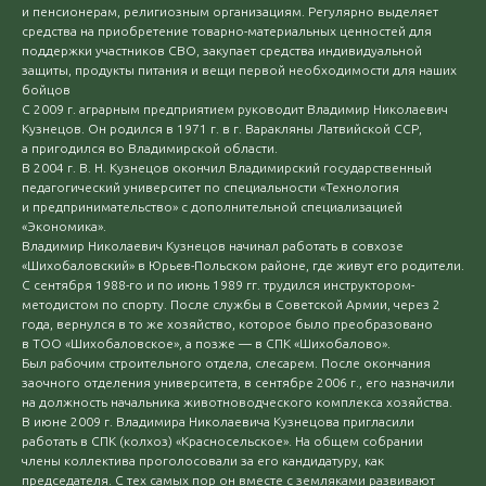
и пенсионерам, религиозным организациям. Регулярно выделяет
средства на приобретение товарно-материальных ценностей для
поддержки участников СВО, закупает средства индивидуальной
защиты, продукты питания и вещи первой необходимости для наших
бойцов
С 2009 г. аграрным предприятием руководит Владимир Николаевич
Кузнецов. Он родился в 1971 г. в г. Варакляны Латвийской ССР,
а пригодился во Владимирской области.
В 2004 г. В. Н. Кузнецов окончил Владимирский государственный
педагогический университет по специальности «Технология
и предпринимательство» с дополнительной специализацией
«Экономика».
Владимир Николаевич Кузнецов начинал работать в совхозе
«Шихобаловский» в Юрьев-Польском районе, где живут его родители.
С сентября 1988-го и по июнь 1989 гг. трудился инструктором-
методистом по спорту. После службы в Советской Армии, через 2
года, вернулся в то же хозяйство, которое было преобразовано
в ТОО «Шихобаловское», а позже — в СПК «Шихобалово».
Был рабочим строительного отдела, слесарем. После окончания
заочного отделения университета, в сентябре 2006 г., его назначили
на должность начальника животноводческого комплекса хозяйства.
В июне 2009 г. Владимира Николаевича Кузнецова пригласили
работать в СПК (колхоз) «Красносельское». На общем собрании
члены коллектива проголосовали за его кандидатуру, как
председателя. С тех самых пор он вместе с земляками развивают