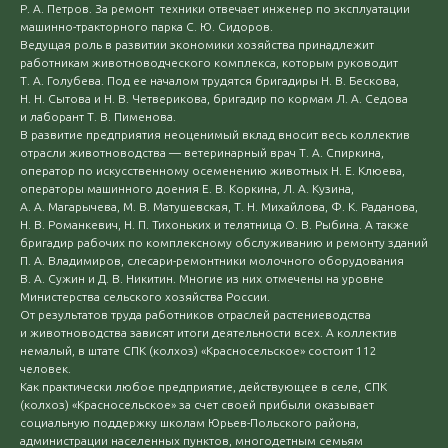
Р. А. Петров. За ремонт техники отвечает инженер по эксплуатации
машинно-тракторного парка С. Ю. Сидоров.
Ведущая роль в развитии экономики хозяйства принадлежит
работникам животноводческого комплекса, которым руководит
Т. А. Голубева. Под ее началом трудятся бригадиры Н. В. Бескова,
Н. Н. Сытова и Н. В. Четверикова, бригадир по кормам Л. А. Седова
и лаборант Т. В. Пименова.
В развитие предприятия неоценимый вклад вносит весь коллектив
отрасли животноводства — ветеринарный врач Т. А. Спиркина,
оператор по искусственному осеменению животных Н. Е. Клюева,
операторы машинного доения Е. В. Коркина, Л. А. Кузина,
А. А. Магарычева, М. В. Матушевская, Т. Н. Михайлова, Ф. К. Раданова,
Н. В. Романкевич, Н. П. Тихоньких и телятница О. В. Рыбина. А также
бригадир рабочих по комплексному обслуживанию и ремонту зданий
П. А. Владимиров, слесари-ремонтники молочного оборудования
В. А. Сужин и Д. В. Никитин. Многие из них отмечены на уровне
Министерства сельского хозяйства России.
От результатов труда работников отраслей растениеводства
и животноводства зависят итоги деятельности всех. А коллектив
немалый, в штате СПК (колхоз) «Красносельское» состоит 112
человек.
Как практически любое предприятие, действующее в селе, СПК
(колхоз) «Красносельское» за счет своей прибыли оказывает
социальную поддержку школам Юрьев-Польского района,
администрации населенных пунктов, многодетным семьям