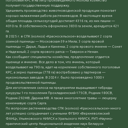
поголовья КРС и на литр произведенного молока хозяйство
получает государственную поддержку.
Удешевить производство животноводческой продукции помогает
хорошо налаженная работа растениеводов. В настоящее время
общая площадь сельхозугодий достигает 4316 га, из них пашни —
4010 га. В собственность оформлено 3830 га земли, арендуется 421
га.
В 2025 г. в СПК (колхоз) «Красносельское» возделывают 2 сорта
озимой пшеницы — Московская-39 и Мила; 3 сорта яровой
пшеницы — Дарья, Ладья и Каменка; 2 сорта ярового ячменя — Сонет
и Надежный; 2 сорта ярового рапса — Таврион и Неман.
Как сообщают специалисты хозяйства, предпочтение отдается
пшенице и ячменю. Все дело в том, что ячмень, который
возделывают на 790 га, идет на кормление собственного поголовья
КРС, а зерно пшеницы (778 га) востребовано у партнеров —
мукомольных заводов. В 2024 г. было произведено 1000 т
продовольственной пшеницы.
Для изготовления силоса на предприятии выращивают гибриды
кукурузы 1-го поколения Прохладненский-175СВ, Родник-180СВ,
Родник-292МВ, Дарина-МВ. А также многолетние травы — люцерну
изменчивую сорта Сарга.
По вопросам растениеводства СПК (колхоз) «Красносельское» много
лет успешно сотрудничает с учеными ФГБНУ «Верхневолжский
ФАНЦ», Ульяновского НИИСХ и Уральского НИИСХ, РУП «Научно-
практический центр Национальной академии наук Беларуси