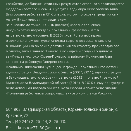
хозяйство, добиваясь отличных результатов аграрного производства.
Поддерживает его и семья. Супруга Владимира Николаевича Анна
Викторовна работает в СПК специалистом по охране труда, их сын
Артем Владимирович — водителем.
За высокие достижения СПК (колхоз) «Красносельское»
неоднократно награждали почетными грамотами, в т. ч.
на региональном уровне. В 2020 г. хозяйство победило
в региональном конкурсе качества сырого коровьего молока
в номинации «За высокие достижения по качеству производимого
молока», также заняло 1 место в конкурсе и получило диплом
за «Лучшее молоко Юрьев-Польского района». Коллектив был
занесен на районную Галерею славы.
Владимир Николаевич Кузнецов награжден почетными грамотами
администрации Владимирской области (2007, 2011), администрации
и Законодательного собрания региона (2012), почетной грамотой
Минсельхоза Владимирской области (2014). В 2020 г. ему присуждена
ведомственная награда Минсельхоза России и присвоено звание
«Почетный работник агропромышленного комплекса России».
601 803, Владимирская область, Юрьев-Польский район, с.
Красное, 72.
Тел.: (49 246) 2−26−44, 2−26−70.
E-mail: krasnoe77_30@mail.ru