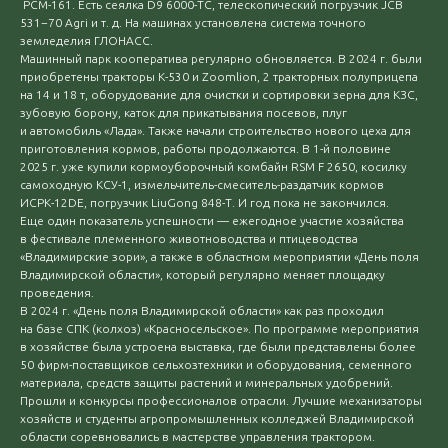
РСМ-161. Есть сеялка D9 6000-ТС, телескопический погрузчик JСВ
531−70 Agri и т. д. На машинах установлена система точного
земледелия ГЛОНАСС.
Машинный парк кооператива регулярно обновляется. В 2024 г. были
приобретены тракторы К-530 и Zoomlion, 2 тракторных полуприцепа
на 14 и 18 т, оборудование для очистки и сортировки зерна для КЗС,
зубовую борону, каток для прикатывания посевов, плуг
и автомобиль «Лада». Также начали строительство нового цеха для
приготовления кормов, работы продолжаются. В 1-й половине
2025 г. уже купили кормоуборочный комбайн RSM F 2650, косилку
самоходную КСУ-1, измельчитель-смеситель-раздатчик кормов
ИСРК-12DE, погрузчик LiuGong 848-Т. И год пока не закончился.
Еще один показатель успешности — ежегодное участие хозяйства
в фестивале племенного животноводства и птицеводства
«Владимирские зори», а также в областном мероприятии «День поля
Владимирской области», который регулярно меняет площадку
проведения.
В 2024 г. «День поля Владимирской области» как раз проходил
на базе СПК (колхоз) «Красносельское». По программе мероприятия
в хозяйстве была устроена выставка, где были представлены более
50 фирм-поставщиков сельхозтехники и оборудования, семенного
материала, средств защиты растений и минеральных удобрений.
Прошли и конкурсы профессионалов отрасли. Лучшие механизаторы
хозяйств и студенты агропромышленных колледжей Владимирской
области соревновались в мастерстве управления трактором.