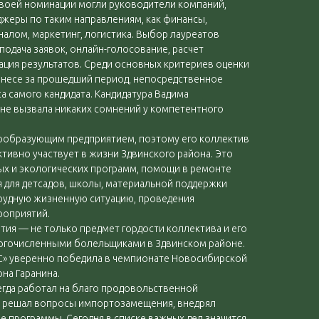
 своей номинации могли руководители компаний,
жеры по таким направлениям, как финансы,
алом, маркетинг, логистика. Выбор лауреатов
подача заявок, онлайн-голосование, расчет
ация результатов. Среди основных критериев оценки
несе за прошедший период, непосредственное
а самого кандидата. Кандидатура Вадима
 не вызвала никаких сомнений у компетентного
ообразующим предприятием, поэтому его коллектив
ктивно участвует в жизни Здвинского района. Это
ых и экологических программ, помощи в ремонте
 для детсадов, школы, материальной поддержки
 трудную жизненную ситуацию, проведения
роприятий.
ия — не только предмет гордости коллектива и его
огочисленными болельщиками в Здвинском районе.
» уверенно победила в чемпионате Новосибирской
на Гаранина.
гда работал на благо продовольственной
о решал вопросы импортозамещения, внедрял
е программы. Сегодня в списке важных дел значится