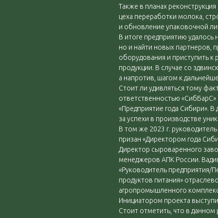
Также в планах реконструкция 
цеха переработки молока, стр
и обновление упаковочной ли
В итоге предприятию удалось 
но и найти новых партнеров,
оборудования и приступить к 
продукции. В случае со здвин
а напротив, шагом к дальнейш
Стоит ли удивляться тому фак
ответственностью «СибБарС» 
«Предприятие года Сибири». В 
за успехи в производстве уни
В том же 2023 г. руководител
призан «Директором года Сиби
Директор сыроваренного завод
менеджеров АПК России. Вад
«Руководитель предприятия/
продуктов питания» отраслево
агропромышленного комплекса
Инициатором проекта выступи
Стоит отметить, что в данном 