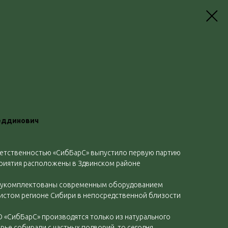
еддинович
етственностью «СибБарС» выпустило первую партию
дприятия расположены в Здвинском районе
 укомплектованы современным оборудованием
чистом регионе Сибири в непосредственной близости
 «СибБарС» производятся только из натурального
рье собирали с частных подворий, то сегодня