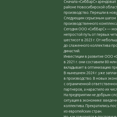
Сначала «СибБарС» арендовал
районе Новосибирской област
производство. Перешли в нов
Следующим серьезным шагом в
производственного комплекса
Сегодня ООО «СибБарС» — мо
непростой путь от первых четы
шестисот в 2023 г. От небол
до слаженного коллектива про
династий.
Инвестиции в развитие ООО «С
в 2021 г. они составили 80 мл
вкладывает в оптимизацию пре
В нынешнем 2024 г. уже запла
в производство. В новых эко
с ограниченной ответственно
партнеров, а нарастило их чис
На предприятии не добрым сло
ситуация в экономике: введен
коллектива. Прекратились по
из европейских стран.
Но, как говорится в пословице