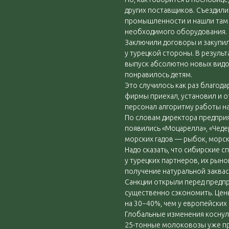
других поставщиков. Съездили
промышленности и нашли там 
необходимого оборудования.
Заключили договоры и закуп
у турецкой стороны. В результ
выпуск абсолютно новых видов
понравилось детям.
Это случилось как раз благод
фирмы приехал, установил и о
персонал алгоритму работы на
По словам директора предприя
появились «Моцарелла», «Чеде
морских гадов — рыбок, морски
Надо сказать, что сибирские 
у турецких партнеров, их рын
получение натуральной заквас
Санкции открыли перед предп
существенно сэкономить. Цены
на 30−40%, чем у европейских
Глобальные изменения коснул
25-тонные молоковозы уже пр