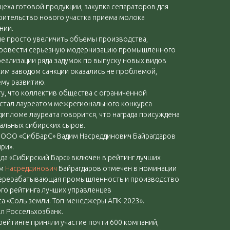
цеха готовой продукции, закупка сепараторов для
оительство нового участка приема молока
нии.
не просто увеличить объемы производства,
 провести серьезную модернизацию промышленного
реализации ряда задумок по выпуску новых видов
ским заводом санкции оказались не проблемой,
ему развитию.
ту, что коллектив общества с ограниченной
стал лауреатом межрегионального конкурса
дипломе лауреата говорится, что награда присуждена
кальных сибирских сыров.
ь ООО «СибБарС» Вадим Насреддинович Байрагдаров
ри».
а «Сибирский Барс» включен в рейтинг лучших
им
Насреддинович
Байрагдаров отмечен в номинации
Перерабатывающая промышленность и производство
го рейтинга лучших управленцев
 «Соль земли. Топ-менеджеры АПК-2023».
л Россельхозбанк.
рейтинге приняли участие почти 600 компаний,