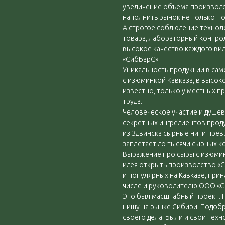
увеличение объема производс
наполнить рынок не только Но
А строгое соблюдение техноло
товара, лабораторный контрол
высокое качество каждого вид
«СибБарС».
Уникальность продукции в сам
с изюминкой Кавказа, в высок
известно, только у местных п
труда.
Человеческое участие и душе
секретных ингредиентов прод
из Здвинска сырные нити прев
заплетает до тысячи сырных к
Выражение про сыры с изюминк
идея открыть производство «С
и популярных на Кавказе, при
числе и руководителю ООО «С
Это был масштабный проект. Н
нишу на рынке Сибири. Подоб
своего дела. Были и свои техн