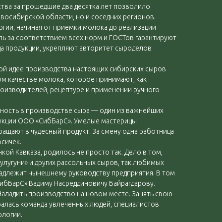
тва за прошедшие два десятка лет позволило
восибирской области, но и соседних регионов.
гии, начиная от приемки молока до реализации
ь за соответствием всех норм и ГОСТов гарантируют
а продукции, укрепляют авторитет сыроделов
ой идее производства настоящих сибирских сыров
ом качестве молока, которое принимают, как
роизводителей, рецептуре и применении ручного
вность в производстве сыра — один из важнейших
укции ООО «СибБарС». Умелые мастерицы
ращают в чудесный продукт. За смену одна работница
осичек.
ой Кавказа, родилось не просто так. Дело в том,
улугуни» и других рассольных сыров, так любимых
надлежит нынешнему руководству предприятия. В том
ибБарС» Вадиму Насреддиновичу Байрагдарову.
аладить производство на новом месте. Занять свою
ралась команда увлеченных людей, специалистов
ологии.