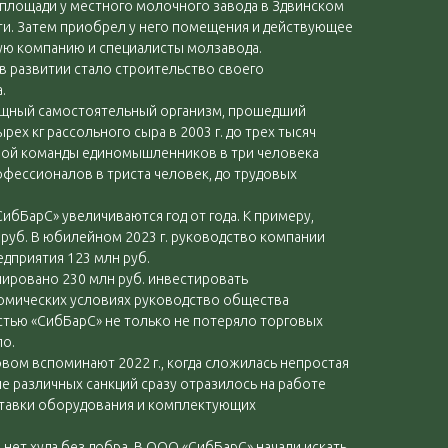
 площади у местного молочного завода в Здвинском
и. Затем приобрел у него помещения и действующее
ую компанию и специалисты молзавода.
 развитии стало строительство своего
.
щный самостоятельный организм, прошедший
рех кг рассольного сыра в 2003 г. до трех тысяч
ьшой команды единомышленников в три человека
фессионалов в триста человек, до трудовых
ибБарС» увеличиваются год от года. К примеру,
н руб. В юбилейном 2023 г. руководство компании
дприятия 123 млн руб.
нировано 230 млн руб. инвестировать
номических условиях руководство общества
стью «СибБарС» не только не потеряло торговых
ло.
вом вспоминают 2022 г., когда сложилась непростая
ие различных санкций сразу отразилось на работе
ставки оборудования и комплектующих
, нет худа без добра. В ООО «СибБарС» начали искать