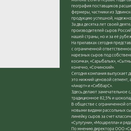
география поставщиков расши
фермеры, частники из Здвинск
продукцию успешной, надежно
За два десятка лет своей дея
производителей сыров Россий
нашей страны, но и за её рубе
На прилавках сегодня предст
с ограниченной ответственнос
нарезных сыров под собственн
косичка», «Сарыбалык», «Сытны
конечно, «Сочинский».
Сегодня компания выпускает 
это нижний ценовой сегмент, 
«Амарт» и «СибБарС».
Здесь делают замечательное с
традиционное 82,5% и шокола
В обществе с ограниченной о
новыми видами рассольных сыр
линейку сыров за счет класси
«Сулугуни», «Моцарелла» и ряда
По мнению директора ООО «Си