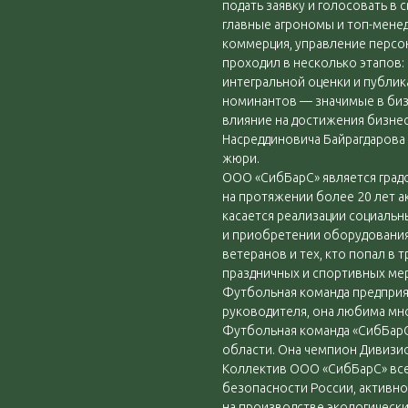
подать заявку и голосовать в
главные агрономы и топ-менед
коммерция, управление персон
проходил в несколько этапов: 
интегральной оценки и публик
номинантов — значимые в биз
влияние на достижения бизнес
Насреддиновича Байрагдарова
жюри.
ООО «СибБарС» является град
на протяжении более 20 лет а
касается реализации социальн
и приобретении оборудования
ветеранов и тех, кто попал в
праздничных и спортивных ме
Футбольная команда предприят
руководителя, она любима мн
Футбольная команда «СибБарС
области. Она чемпион Дивизио
Коллектив ООО «СибБарС» все
безопасности России, активн
на производстве экологически