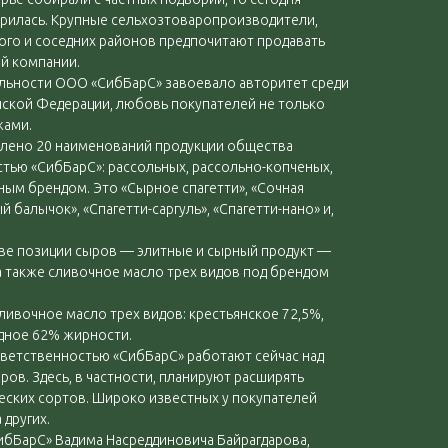
рилась. Крупные сельхозтоваропроизводители,
ого и соседних районов предпочитают продавать
й компании.
тельности ООО «СибБарС» завоевало авторитет среди
ской Федерации, любовь покупателей не только
жами.
авлено 20 наименований продукции общества
тью «СибБарС»: рассольных, рассольно-копченых,
ым брендом. Это «Сырное спагетти», «Сочная
й балычок», «Спагетти-саргуль», «Спагетти-нано» и,
две позиции сыров — элитные и сырный продукт —
а также сливочное масло трех видов под брендом
ливочное масло трех видов: крестьянское 72,5%,
дное 62% жирности.
тветственностью «СибБарС» работают сейчас над
ов. Здесь, в частности, планируют расширять
ческих сортов. Широко известных у покупателей
 других.
бБарС» Вадима Насреддиновича Байрагдарова,