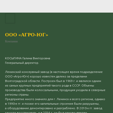
ООО «АГРО-ЮГ»
Компании
КОСЫГИНА Галина Викторовна
Генеральный директор.
Ленинский консервный завод (в настоящее время подразделение
ООО «Агро-Юг») хорошо известен далеко за пределами
Волгоградской области. Построен был в 1969 г. и являлся одним
из самых крупных предприятий такого рода в СССР. Объемы
производства были колоссальными, продукция уходила в северные
регионы страны.
Предприятие много значило для г. Ленинск и всего региона, однако
в 1990-е гг. и позже его капитальные строения были разрушены,
а оборудование демонтировано и разграблено. В 2010-х гг. завод
решили восстановить, и в 2016 г. он был заново введен