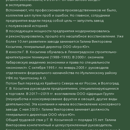
в эксплуатацию.
Вспоминают, что профессионалов-производственников не было,
коллектив шел путем проб и ошибок. Но главное, сотрудники
предприятия видели перед собой цель — запустить завод
с полувековой историей.
В последующем мощности предприятия модернизировались
и реконструировались, прошло его масштабное восстановление. Уже
более 10 лет развитием завода занимается Галина Викторовна
Косыгина, генеральный директор ООО «Агро-Юг».
В юности Г. В. Косыгина обучалась в Ленинградском строительно-
архитектурном техникуме (1988−1993). В 2000 г. окончила
Хабаровскую академию экономики и права по специальности
«экономист». С октября 1995 г. по январь 2005 г. руководила
отделением федерального казначейства по Иультинскому району
УФК по Чукотскому А О.
Потом был переезд из Крайнего Севера на юг России, в Волгоград.
Г. В. Косыгина руководила предприятиями, специализирующимися
в торговле. В 2017—2019 гг. возглавляла ООО «Царицын Групп»
(переработка и консервирование фруктов и овощей, другие виды
деятельности). Эта компания и начала восстановление консервного
завода. С мая 2020 г. Галина Викторовна занимает должность
генерального директора ООО «Агро-Юг».
Общий трудовой стаж у Г. В. Косыгиной — порядка 35 лет. Галина
Викторовна компетентный и целеустремленный руководитель.