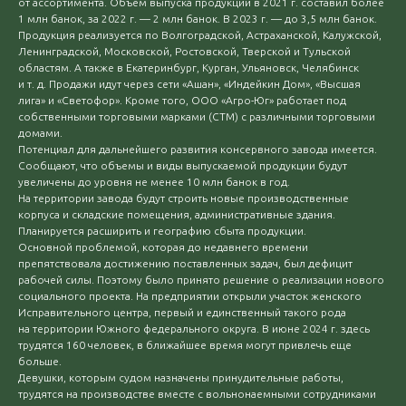
от ассортимента. Объем выпуска продукции в 2021 г. составил более
1 млн банок, за 2022 г. — 2 млн банок. В 2023 г. — до 3,5 млн банок.
Продукция реализуется по Волгоградской, Астраханской, Калужской,
Ленинградской, Московской, Ростовской, Тверской и Тульской
областям. А также в Екатеринбург, Курган, Ульяновск, Челябинск
и т. д. Продажи идут через сети «Ашан», «Индейкин Дом», «Высшая
лига» и «Светофор». Кроме того, ООО «Агро-Юг» работает под
собственными торговыми марками (СТМ) с различными торговыми
домами.
Потенциал для дальнейшего развития консервного завода имеется.
Сообщают, что объемы и виды выпускаемой продукции будут
увеличены до уровня не менее 10 млн банок в год.
На территории завода будут строить новые производственные
корпуса и складские помещения, административные здания.
Планируется расширить и географию сбыта продукции.
Основной проблемой, которая до недавнего времени
препятствовала достижению поставленных задач, был дефицит
рабочей силы. Поэтому было принято решение о реализации нового
социального проекта. На предприятии открыли участок женского
Исправительного центра, первый и единственный такого рода
на территории Южного федерального округа. В июне 2024 г. здесь
трудятся 160 человек, в ближайшее время могут привлечь еще
больше.
Девушки, которым судом назначены принудительные работы,
трудятся на производстве вместе с вольнонаемными сотрудниками