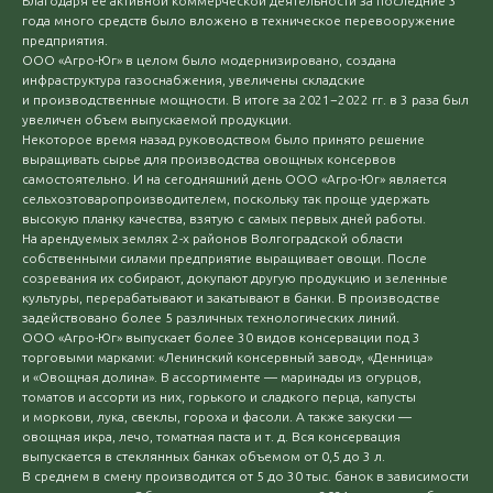
Благодаря ее активной коммерческой деятельности за последние 3
года много средств было вложено в техническое перевооружение
предприятия.
ООО «Агро-Юг» в целом было модернизировано, создана
инфраструктура газоснабжения, увеличены складские
и производственные мощности. В итоге за 2021−2022 гг. в 3 раза был
увеличен объем выпускаемой продукции.
Некоторое время назад руководством было принято решение
выращивать сырье для производства овощных консервов
самостоятельно. И на сегодняшний день ООО «Агро-Юг» является
сельхозтоваропроизводителем, поскольку так проще удержать
высокую планку качества, взятую с самых первых дней работы.
На арендуемых землях 2-х районов Волгоградской области
собственными силами предприятие выращивает овощи. После
созревания их собирают, докупают другую продукцию и зеленные
культуры, перерабатывают и закатывают в банки. В производстве
задействовано более 5 различных технологических линий.
ООО «Агро-Юг» выпускает более 30 видов консервации под 3
торговыми марками: «Ленинский консервный завод», «Денница»
и «Овощная долина». В ассортименте — маринады из огурцов,
томатов и ассорти из них, горького и сладкого перца, капусты
и моркови, лука, свеклы, гороха и фасоли. А также закуски —
овощная икра, лечо, томатная паста и т. д. Вся консервация
выпускается в стеклянных банках объемом от 0,5 до 3 л.
В среднем в смену производится от 5 до 30 тыс. банок в зависимости