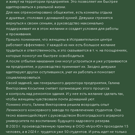
и живут на территории предприятия. Это позволяет им быстрее
адаптироваться к реальной жизни.
Для них отремонтировано общежитие, есть комнаты отдыха
и душевые, столовая с домашней кухней. Девушки стремятся
вернуться к своим семьям, а руководство максимально
поддерживает их в этом желании и создает условия для работы
и проживания.
Пришло понимание, что женщины в Исправительном центре
работают эффективно. У каждой из них есть большое желание
трудиться и ответственность, и это сказывается в т. ч. на поощрениях,
которые помогут им быстрее освободиться.
А после отбытия наказания они могут устроиться и уже устраиваются
на предприятие, и руководство принимает их. Заодно девушки
адаптируют других оступившихся, учат их работать и помогают
социализироваться.
Своей задачей, как генерального директора предприятия, Галина
Викторовна Косыгина считает организацию этого процесса
и контроль над ремонтом здания. И у нее есть желание сделать так,
чтобы женщины чувствовали почти домашний уют.
Помимо этого, Галина Викторовна решила возродить опыт
Ленинского консервного завода по привлечению студентов. Она
тесно взаимодействует с руководством Волгоградского аграрного
университета по воспитанию будущего кадрового резерва.
В 2020 г. производственную практику в ООО «Агро-Юг» проходили 15
человек, а в 2024 г. трудятся уже 50 студентов. И речь идет не только