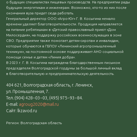
о будущих специалистах пищевых производств. На предприятии рады
будущим энергетикам и инженерам. Возможно, кто-то из них после
окончания вуза придет сюда работать.
Генеральный директор ООО «Агро-Юг» Г. В. Косыгина немало
времени уделяет благотворительности. Продукция направляется
на питание ребятишкам в «Детский православный приют «Дом
Милосердия», на поддержку российских военнослужащих в зоне
СВО. Предприятие также помогает детям-сиротам и инвалидам,
которые обучаются в ГБПОУ «Ленинский агропромышленный
техникум», на постоянной основе поддерживает АНО социальной
помощи семье и детям «Линия добра».
В 2023 г. Г. В. Косыгина награждена благодарственным письмом
председателя Волгоградской гордумы за большой личный вклад
в благотворительную и предпринимательскую деятельность.
404 621, Волгоградская область, г. Ленинск,
ул. Промышленная, 7.
Тел.:(904) 428−03−03, (495) 975−93−84.
E-mail:
agroug2020@mail.ru
Сайт: lkzavod.ru
Регион: Волгоградская область