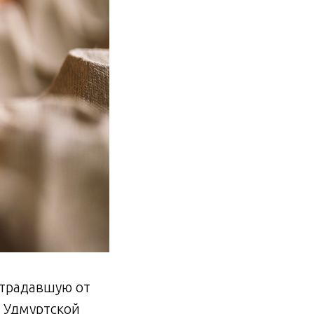
страдавшую от
е Удмуртской