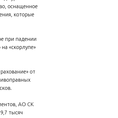
тво, оснащенное
ения, которые
ое при падении
 на «скорлупе»
рахование» от
отивоправных
сков.
ментов, АО СК
9,7 тысяч