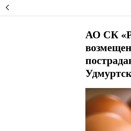
АО СК «
возмещен
пострада
Удмуртск