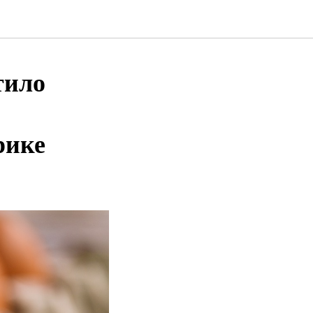
тило
рике