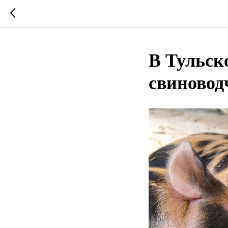
В Тульско
свиновод