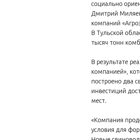
социально ориен
Дмитрий Миляев 
компаний «Агроэ
В Тульской обла
тысяч тонн комб
В результате ре
компанией», кот
построено два 
инвестиций дост
мест.
«Компания продо
условия для фо
Новые свиновод