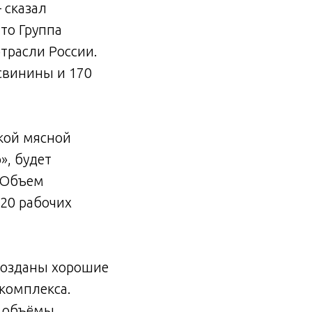
 сказал
то Группа
трасли России.
свинины и 170
кой мясной
», будет
. Объем
120 рабочих
 созданы хорошие
комплекса.
ь объёмы