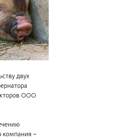
ьству двух
бернатора
екторов ООО
ечению
о компания –