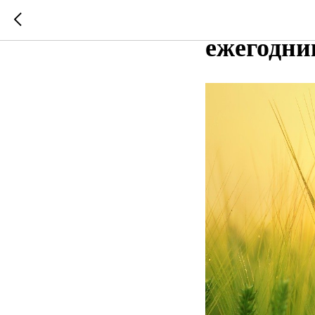
ОАО Мичу
ежегодни