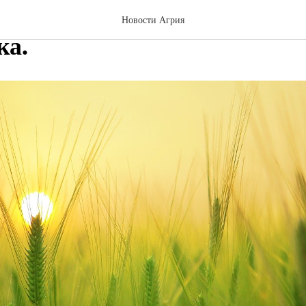
ринское – новый участни
Новости Агрия
ка.