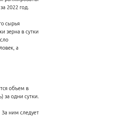
а 2022 год.
го сырья
и зерна в сутки
исло
ловек, а
тся объем в
) за одни сутки.
 За ним следует