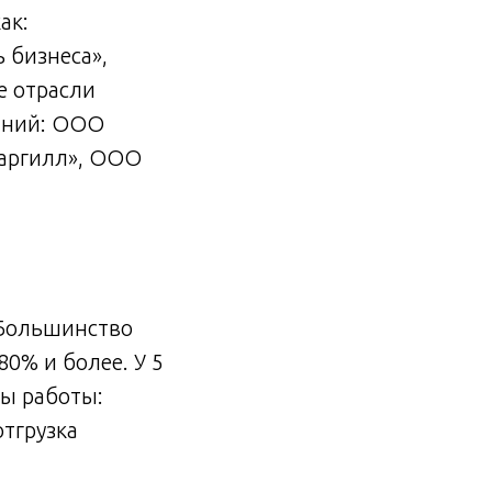
ак:
 бизнеса»,
е отрасли
паний: ООО
Каргилл», ООО
 Большинство
0% и более. У 5
ы работы:
отгрузка