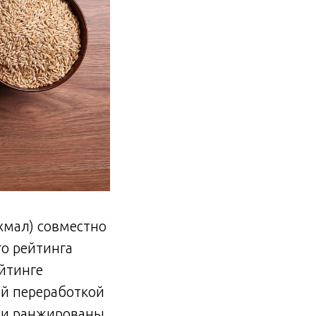
хмал) совместно
о рейтинга
ейтинге
ой переработкой
нии ранжированы