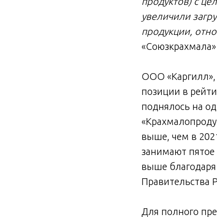
продуктов) с це
увеличили загру
продукции, отн
«Союзкрахмала» 
ООО «Каргилл»,
позиции в рейт
поднялось на од
«Крахмалопродук
выше, чем в 202
занимают пятое 
выше благодаря
Правительства Р
Для полного пр