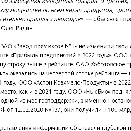
лью замещения импортных товаров. В-третьих,
зку мощностей по всем видам продуктов, прои
осительно прошлых периодов
», — объясняет п
Олег Радин .
 ЗАО «Завод премиксов №1» не изменили свои 
инге «Прибыль предприятий в 2022 году». ОО
ну строку выше в рейтинге. ОАО Хоботовское 
т» оказались на четвертой строке рейтинга — 
1 году. ООО «Астон Крахмало-Продукты» в 2022
место, как и в 2021 году. ООО «НьюБио» поднял
 одной из мер господдержки, а именно Постан
Ф от 12.02.2020 №137, они получили 1,100 млр
едставления информации об отрасли глубокой 