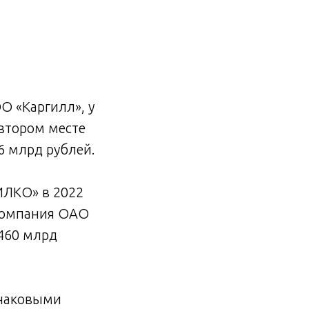
О «Каргилл», у
 втором месте
6 млрд рублей.
ИЛКО» в 2022
 компания ОАО
460 млрд
инаковыми