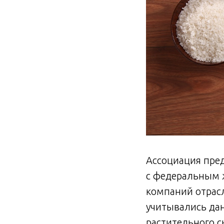
Ассоциация пред
с федеральным ж
компаний отрасл
учитывались да
растительного 