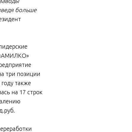
 заводы
зведя больше
резидент
лидерские
О «АМИЛКО»
предприятие
на три позиции
 году также
ась на 17 строк
овлению
д.руб.
переработки