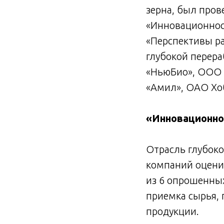
зерна, был пров
«Инновационност
«Перспективы ра
глубокой перера
«НьюБио», ООО 
«Амил», ОАО Хо
«Инновационно
Отрасль глубок
компаний оценил
из 6 опрошенны
приемка сырья, 
продукции.