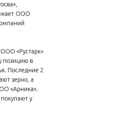
осва»,
мыкает ООО
компаний
 ООО «Рустарк»
у позицию в
ья. Последние 2
ют зерно, а
ОО «Арника».
 покупают у