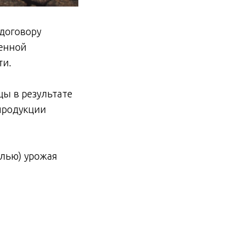
договору
венной
ти.
цы в результате
продукции
елью) урожая