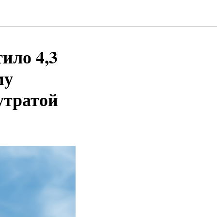
ило 4,3
му
утратой