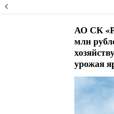
АО СК «Р
млн рубл
хозяйству
урожая я