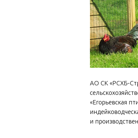
АО СК «РСХБ-Ст
сельскохозяйст
«Егорьевская п
индейководческа
и производствен