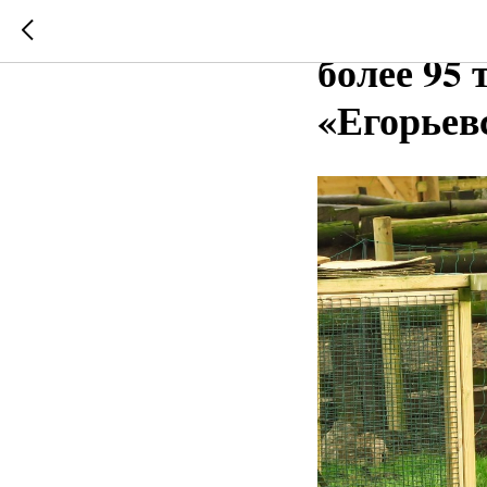
АО СК «Р
более 95
«Егорьев