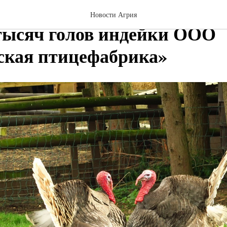
СХБ-Страхование» застра
Новости Агрия
 тысяч голов индейки ООО
ская птицефабрика»