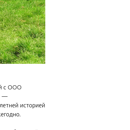
й с ООО
» —
-летней историей
егодно.