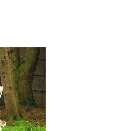
ховало